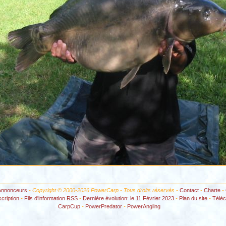
Annonceurs
- Copyright © 2000-2026 PowerCarp - Tous droits réservés -
Contact
-
Charte
-
scription
-
Fils d'information RSS
-
Dernière évolution: le 11 Février 2023
-
Plan du site
-
Télé
CarpCup
-
PowerPredator
-
PowerAngling