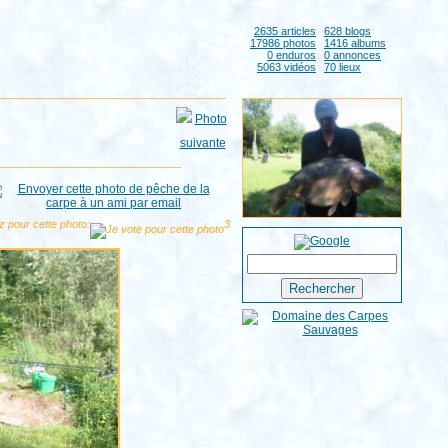
2635 articles
628 blogs
17986 photos
1416 albums
0 enduros
0 annonces
5063 vidéos
70 lieux
z pour cette photo:
3