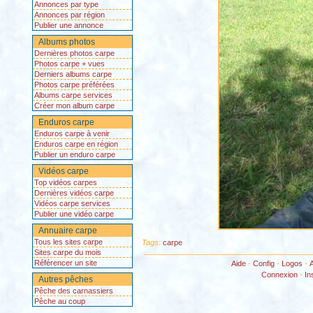
Annonces par type
Annonces par région
Publier une annonce
Albums photos
Dernières photos carpe
Photos carpe + vues
Derniers albums carpe
Photos carpe préférées
Albums carpe services
Créer mon album carpe
Enduros carpe
Enduros carpe à venir
Enduros carpe en région
Publier un enduro carpe
Vidéos carpe
Top vidéos carpes
Dernières vidéos carpe
Vidéos carpe services
Publier une vidéo carpe
Annuaire carpe
Tous les sites carpe
Tags:
carpe
Sites carpe du mois
Référencer un site
Aide
-
Config
-
Logos
-
Connexion
-
In
Autres pêches
Pêche des carnassiers
Pêche au coup