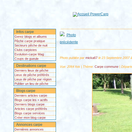
Infos carpe
Gerez blogs et albums
Pêche carpe pratique
Secteurs pêche de nuit
Clubs carpistes
Evolution-carpe Mag
Photo publiée par
micka67
le 23 Septembre 2007 
Coups de gueule
Destinations carpe
Vue: 2064 fois | Thème:
Carpe commune
| Départ
Derniers lieux de pêche
Lieux de pêche préférés
Lieux de pêche par région
Publier un lieu de pêche
Blogs carpe
Derniers articles carpe
Blogs carpe les + actifs
Derniers blogs carpe
Articles carpe préférés
Blogs carpe services
Créer mon blog carpe
Annonces carpe
Dernières annonces