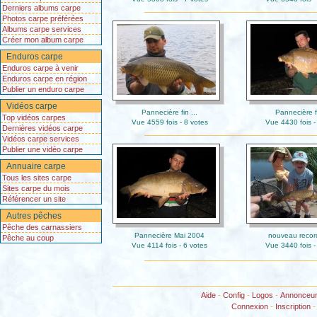
Derniers albums carpe
Photos carpe préférées
Albums carpe services
Créer mon album carpe
Enduros carpe
Enduros carpe à venir
Enduros carpe en région
Publier un enduro carpe
Vidéos carpe
Pannecière fin ...
Pannecière fi
Top vidéos carpes
Vue 4559 fois - 8 votes
Vue 4430 fois -
Dernières vidéos carpe
Vidéos carpe services
Publier une vidéo carpe
Annuaire carpe
Tous les sites carpe
Sites carpe du mois
Référencer un site
Autres pêches
Pêche des carnassiers
Pannecière Mai 2004
nouveau record
Pêche au coup
Vue 4114 fois - 6 votes
Vue 3440 fois -
Aide
-
Config
-
Logos
-
Annonceu
Connexion
-
Inscription