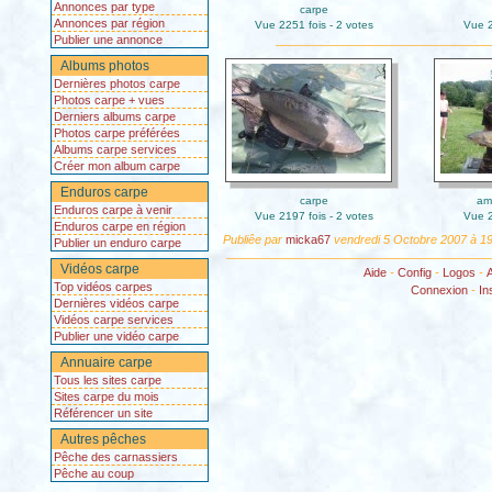
Annonces par type
carpe
Annonces par région
Vue 2251 fois - 2 votes
Vue 2
Publier une annonce
Albums photos
Dernières photos carpe
Photos carpe + vues
Derniers albums carpe
Photos carpe préférées
Albums carpe services
Créer mon album carpe
Enduros carpe
carpe
am
Enduros carpe à venir
Vue 2197 fois - 2 votes
Vue 2
Enduros carpe en région
Publiêe par
micka67
vendredi 5 Octobre 2007 à 19
Publier un enduro carpe
Vidéos carpe
Aide
-
Config
-
Logos
-
Top vidéos carpes
Connexion
-
In
Dernières vidéos carpe
Vidéos carpe services
Publier une vidéo carpe
Annuaire carpe
Tous les sites carpe
Sites carpe du mois
Référencer un site
Autres pêches
Pêche des carnassiers
Pêche au coup