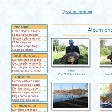
Infos carpe
Album pho
Gerez blogs et albums
Pêche carpe pratique
Secteurs pêche de nuit
Clubs carpistes
Evolution-carpe Mag
Coups de gueule
Destinations carpe
Derniers lieux de pêche
Lieux de pêche préférés
Lieux de pêche par région
carpe
Publier un lieu de pêche
Vue 2058 fois - 3 votes
Vue 2
Blogs carpe
Derniers articles carpe
Blogs carpe les + actifs
Derniers blogs carpe
Articles carpe préférés
Blogs carpe services
Créer mon blog carpe
Annonces carpe
Dernières annonces