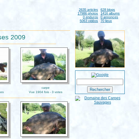
2635 articles
628 blogs
17986 photos
1416 albums
0 enduros
0 annonces
5063 vidéos
70 lieux
ises 2009
carpe
tes
Vue 1904 fois - 3 votes