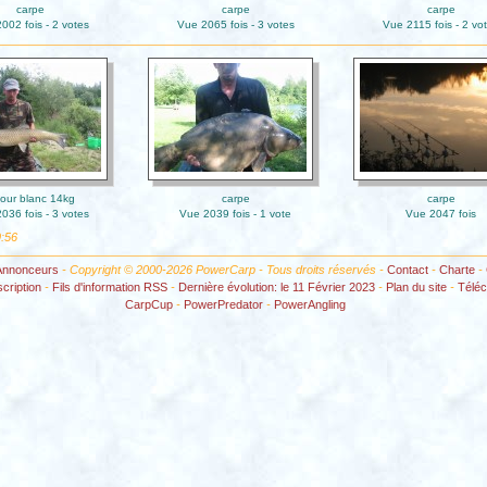
carpe
carpe
carpe
002 fois - 2 votes
Vue 2065 fois - 3 votes
Vue 2115 fois - 2 vo
our blanc 14kg
carpe
carpe
036 fois - 3 votes
Vue 2039 fois - 1 vote
Vue 2047 fois
:56
Annonceurs
- Copyright © 2000-2026 PowerCarp - Tous droits réservés -
Contact
-
Charte
-
scription
-
Fils d'information RSS
-
Dernière évolution: le 11 Février 2023
-
Plan du site
-
Télé
CarpCup
-
PowerPredator
-
PowerAngling