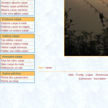
Derniers albums carpe
Photos carpe préférées
Albums carpe services
Créer mon album carpe
Enduros carpe
Enduros carpe à venir
Enduros carpe en région
Publier un enduro carpe
Vidéos carpe
Top vidéos carpes
Dernières vidéos carpe
Vidéos carpe services
Publier une vidéo carpe
Annuaire carpe
Tous les sites carpe
Sites carpe du mois
Tags:
carpe
Référencer un site
Autres pêches
Aide
-
Config
-
Logos
-
Annonceu
Pêche des carnassiers
Connexion
-
Inscription
Pêche au coup