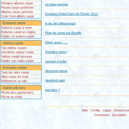
Derniers albums carpe
un beau partage
Photos carpe préférées
Albums carpe services
Evolution PowerCarp de Février 2012
Créer mon album carpe
Enduros carpe
le lac des Mousseaux
Enduros carpe à venir
Enduros carpe en région
Pluie de carpe sur Rumilly
Publier un enduro carpe
l'hiver aussi ......
Vidéos carpe
Top vidéos carpes
Première prise !
Dernières vidéos carpe
Vidéos carpe services
Publier une vidéo carpe
session d enfer
Annuaire carpe
deuxieme poste
Tous les sites carpe
Sites carpe du mois
Vendredi saint
Référencer un site
Autres pêches
que faire ?
Pêche des carnassiers
Pêche au coup
Aide
-
Config
-
Logos
-
Annonceu
Connexion
-
Inscription