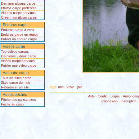
Derniers albums carpe
Photos carpe préférées
Albums carpe services
Créer mon album carpe
Enduros carpe
Enduros carpe à venir
Enduros carpe en région
Publier un enduro carpe
Vidéos carpe
Top vidéos carpes
Dernières vidéos carpe
Vidéos carpe services
Publier une vidéo carpe
Annuaire carpe
Tous les sites carpe
Sites carpe du mois
Tags:
une
-
vraie
-
joie
Référencer un site
Autres pêches
Aide
-
Config
-
Logos
-
Annonceu
Pêche des carnassiers
Connexion
-
Inscription
Pêche au coup