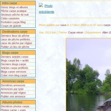
Infos carpe
Gerez blogs et albums
Pêche carpe pratique
Secteurs pêche de nuit
Clubs carpistes
Evolution-carpe Mag
Photo publiée par
xave
le 17 Mars 2009 à 21:47 dans
carpe 
Coups de gueule
Destinations carpe
Vue: 1612 fois | Thème:
Carpe miroir
| Département:
Allier (
Derniers lieux de pêche
Lieux de pêche préférés
Lieux de pêche par région
Publier un lieu de pêche
Blogs carpe
Derniers articles carpe
Blogs carpe les + actifs
Derniers blogs carpe
Articles carpe préférés
Blogs carpe services
Créer mon blog carpe
Annonces carpe
Dernières annonces
Annonces par type
Annonces par région
Publier une annonce
Albums photos
Dernières photos carpe
Photos carpe + vues