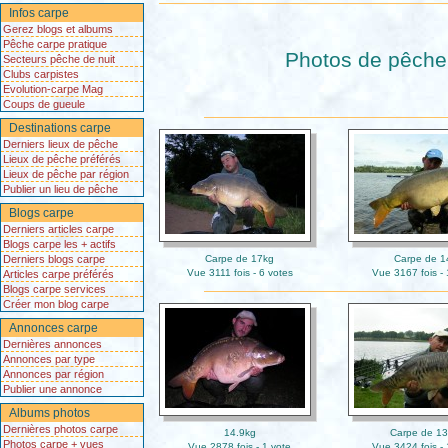
Infos carpe
Gerez blogs et albums
Pêche carpe pratique
Photos de pêche 
Secteurs pêche de nuit
Clubs carpistes
Evolution-carpe Mag
Coups de gueule
Destinations carpe
Derniers lieux de pêche
Lieux de pêche préférés
Lieux de pêche par région
Publier un lieu de pêche
Blogs carpe
Derniers articles carpe
Blogs carpe les + actifs
Derniers blogs carpe
Carpe de 17kg
Carpe de 1
Vue 3111 fois - 6 votes
Vue 3167 fois - 
Articles carpe préférés
Blogs carpe services
Créer mon blog carpe
Annonces carpe
Dernières annonces
Annonces par type
Annonces par région
Publier une annonce
Albums photos
Dernières photos carpe
14.9kg
Carpe de 13
Photos carpe + vues
Vue 2878 fois - 1 vote
Vue 3424 fois - 