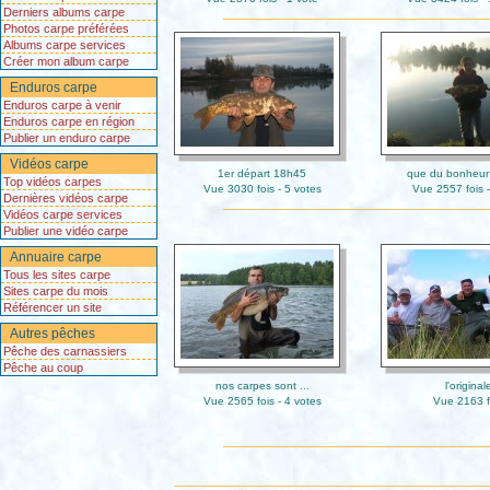
Derniers albums carpe
Photos carpe préférées
Albums carpe services
Créer mon album carpe
Enduros carpe
Enduros carpe à venir
Enduros carpe en région
Publier un enduro carpe
Vidéos carpe
1er départ 18h45
que du bonheur e
Top vidéos carpes
Vue 3030 fois - 5 votes
Vue 2557 fois -
Dernières vidéos carpe
Vidéos carpe services
Publier une vidéo carpe
Annuaire carpe
Tous les sites carpe
Sites carpe du mois
Référencer un site
Autres pêches
Pêche des carnassiers
Pêche au coup
nos carpes sont ...
l'original
Vue 2565 fois - 4 votes
Vue 2163 f