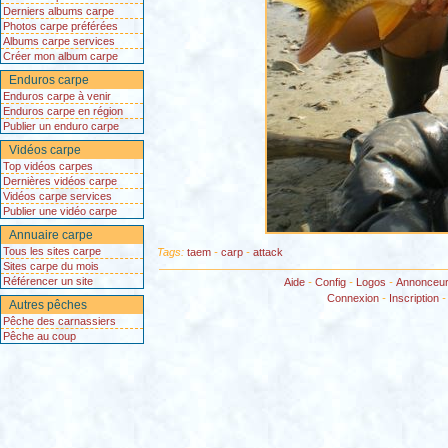
Derniers albums carpe
Photos carpe préférées
Albums carpe services
Créer mon album carpe
Enduros carpe
Enduros carpe à venir
Enduros carpe en région
Publier un enduro carpe
Vidéos carpe
Top vidéos carpes
Dernières vidéos carpe
Vidéos carpe services
Publier une vidéo carpe
Annuaire carpe
Tous les sites carpe
Tags:
taem
-
carp
-
attack
Sites carpe du mois
Référencer un site
Aide
-
Config
-
Logos
-
Annonceu
Connexion
-
Inscription
Autres pêches
Pêche des carnassiers
Pêche au coup