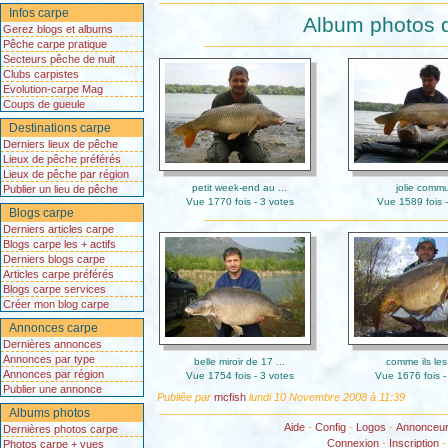
Infos carpe
Album photos d
Gerez blogs et albums
Pêche carpe pratique
Secteurs pêche de nuit
Clubs carpistes
Evolution-carpe Mag
Coups de gueule
Destinations carpe
Derniers lieux de pêche
Lieux de pêche préférés
Lieux de pêche par région
petit week-end au ...
jolie comm
Publier un lieu de pêche
Vue 1770 fois - 3 votes
Vue 1589 fois -
Blogs carpe
Derniers articles carpe
Blogs carpe les + actifs
Derniers blogs carpe
Articles carpe préférés
Blogs carpe services
Créer mon blog carpe
Annonces carpe
Dernières annonces
Annonces par type
belle miroir de 17 ...
comme ils les
Annonces par région
Vue 1754 fois - 3 votes
Vue 1676 fois -
Publier une annonce
Publiêe par
mcfish
lundi 10 Novembre 2008 à 11:39
Albums photos
Aide
-
Config
-
Logos
-
Annonceu
Dernières photos carpe
Connexion
-
Inscription
Photos carpe + vues