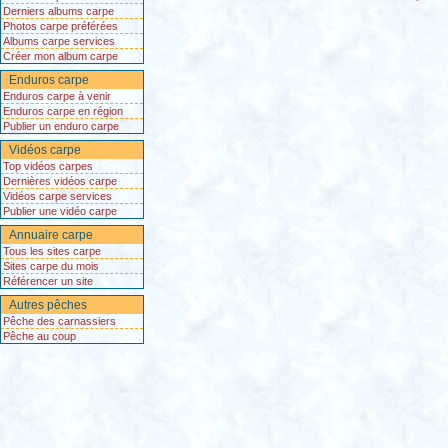
Derniers albums carpe
Photos carpe préférées
Albums carpe services
Créer mon album carpe
Enduros carpe
Enduros carpe à venir
Enduros carpe en région
Publier un enduro carpe
Vidéos carpe
Top vidéos carpes
Dernières vidéos carpe
Vidéos carpe services
Publier une vidéo carpe
Annuaire carpe
Tous les sites carpe
Sites carpe du mois
Référencer un site
Autres pêches
Pêche des carnassiers
Pêche au coup