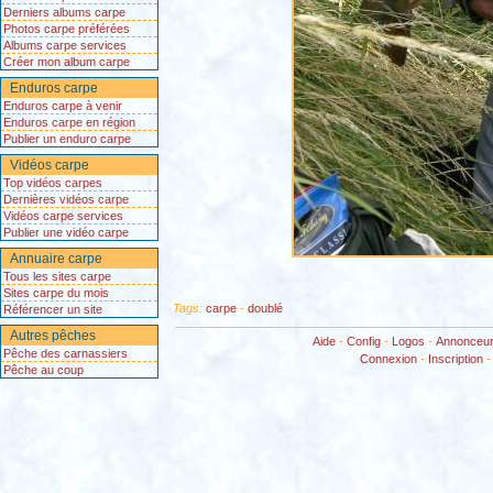
Derniers albums carpe
Photos carpe préférées
Albums carpe services
Créer mon album carpe
Enduros carpe
Enduros carpe à venir
Enduros carpe en région
Publier un enduro carpe
Vidéos carpe
Top vidéos carpes
Dernières vidéos carpe
Vidéos carpe services
Publier une vidéo carpe
Annuaire carpe
Tous les sites carpe
Sites carpe du mois
Tags:
carpe
-
doublé
Référencer un site
Autres pêches
Aide
-
Config
-
Logos
-
Annonceu
Pêche des carnassiers
Connexion
-
Inscription
Pêche au coup