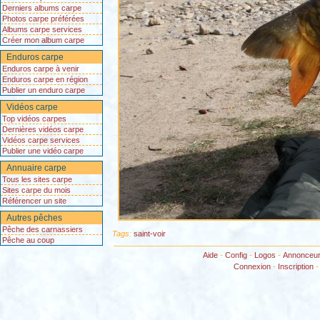
Derniers albums carpe
Photos carpe préférées
Albums carpe services
Créer mon album carpe
Enduros carpe
Enduros carpe à venir
Enduros carpe en région
Publier un enduro carpe
Vidéos carpe
Top vidéos carpes
Dernières vidéos carpe
Vidéos carpe services
Publier une vidéo carpe
Annuaire carpe
Tous les sites carpe
Sites carpe du mois
Référencer un site
Autres pêches
Pêche des carnassiers
Tags:
saint-voir
Pêche au coup
Aide
-
Config
-
Logos
-
Annonceu
Connexion
-
Inscription