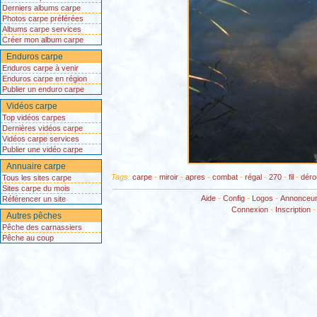
Derniers albums carpe
Photos carpe préférées
Albums carpe services
Créer mon album carpe
Enduros carpe
Enduros carpe à venir
Enduros carpe en région
Publier un enduro carpe
Vidéos carpe
Top vidéos carpes
Dernières vidéos carpe
Vidéos carpe services
Publier une vidéo carpe
Annuaire carpe
Tags:
carpe
-
miroir
-
apres
-
combat
-
régal
-
270
-
fil
-
déro
Tous les sites carpe
Sites carpe du mois
Aide
-
Config
-
Logos
-
Annonceu
Référencer un site
Connexion
-
Inscription
Autres pêches
Pêche des carnassiers
Pêche au coup