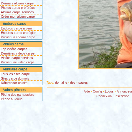
Derniers albums carpe
Photos carpe préférées
Albums carpe services
Créer mon album carpe
Enduros carpe
Enduros carpe à venir
Enduros carpe en région
Publier un enduro carpe
Vidéos carpe
Top vidéos carpes
Dernières vidéos carpe
Vidéos carpe services
Publier une vidéo carpe
Annuaire carpe
Tous les sites carpe
Sites carpe du mois
Tags:
domaine
-
des
-
saules
Référencer un site
Autres pêches
Aide
-
Config
-
Logos
-
Annonceu
Pêche des carnassiers
Connexion
-
Inscription
Pêche au coup