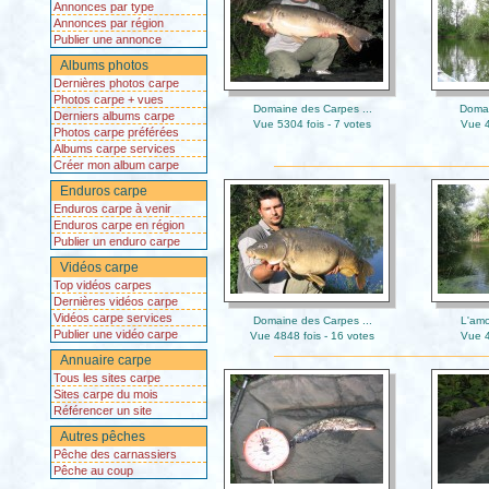
Annonces par type
Annonces par région
Publier une annonce
Albums photos
Dernières photos carpe
Photos carpe + vues
Domaine des Carpes ...
Domai
Derniers albums carpe
Vue 5304 fois - 7 votes
Vue 4
Photos carpe préférées
Albums carpe services
Créer mon album carpe
Enduros carpe
Enduros carpe à venir
Enduros carpe en région
Publier un enduro carpe
Vidéos carpe
Top vidéos carpes
Dernières vidéos carpe
Vidéos carpe services
Domaine des Carpes ...
L'amo
Publier une vidéo carpe
Vue 4848 fois - 16 votes
Vue 4
Annuaire carpe
Tous les sites carpe
Sites carpe du mois
Référencer un site
Autres pêches
Pêche des carnassiers
Pêche au coup