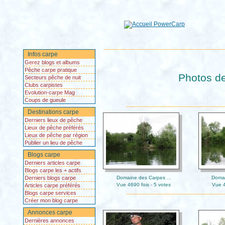
Infos carpe
Gerez blogs et albums
Pêche carpe pratique
Photos de
Secteurs pêche de nuit
Clubs carpistes
Evolution-carpe Mag
Coups de gueule
Destinations carpe
Derniers lieux de pêche
Lieux de pêche préférés
Lieux de pêche par région
Publier un lieu de pêche
Blogs carpe
Derniers articles carpe
Blogs carpe les + actifs
Derniers blogs carpe
Domaine des Carpes ...
Domai
Vue 4690 fois - 5 votes
Vue 4
Articles carpe préférés
Blogs carpe services
Créer mon blog carpe
Annonces carpe
Dernières annonces