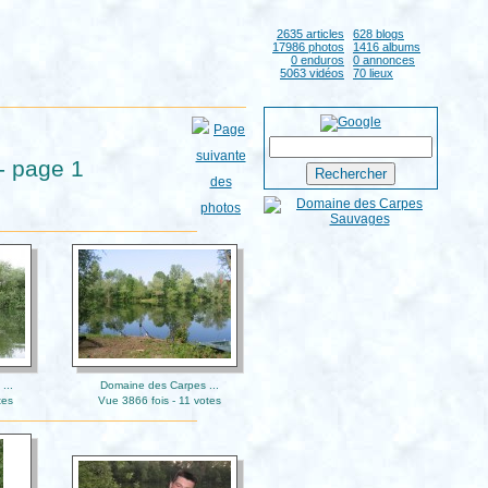
2635 articles
628 blogs
17986 photos
1416 albums
0 enduros
0 annonces
5063 vidéos
70 lieux
- page 1
...
Domaine des Carpes ...
tes
Vue 3866 fois - 11 votes