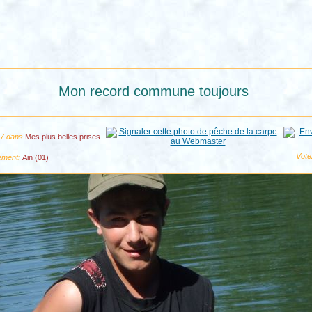
Mon record commune toujours
27 dans
Mes plus belles prises
Vote
ement:
Ain (01)