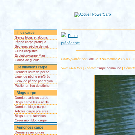
Infos carpe
Gerez blogs et albums
Pêche carpe pratique
Secteurs pêche de nuit
Clubs carpistes
Evolution-carpe Mag
Photo publiée par
Lo01
le 3 Novembre 2009 à 19:
Coups de gueule
Destinations carpe
Vue: 1488 fois | Thème:
Carpe commune
| Départ
Derniers lieux de pêche
Lieux de pêche préférés
Lieux de pêche par région
Publier un lieu de pêche
Blogs carpe
Derniers articles carpe
Blogs carpe les + actifs
Derniers blogs carpe
Articles carpe préférés
Blogs carpe services
Créer mon blog carpe
Annonces carpe
Dernières annonces