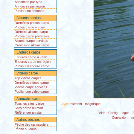
Annonces par type
Annonces par région
Publier une annonce
Albums photos
Dernières photos carpe
Photos carpe + vues
Derniers albums carpe
Photos carpe préférées
Albums carpe services
Créer mon album carpe
Enduros carpe
Enduros carpe à venir
Enduros carpe en région
Publier un enduro carpe
Vidéos carpe
Top vidéos carpes
Dernières vidéos carpe
Vidéos carpe services
Publier une vidéo carpe
Annuaire carpe
Tous les sites carpe
Tags:
telement
-
magnifique
Sites carpe du mois
Référencer un site
Aide
-
Config
-
Logos
-
Connexion
-
In
Autres pêches
Pêche des carnassiers
Pêche au coup