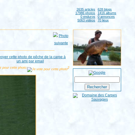
2635 articles
628 blogs
17986 photos
1416 albums
0 enduros
0 annonces
5063 vidéos
70 lieux
z pour cette photo:
2