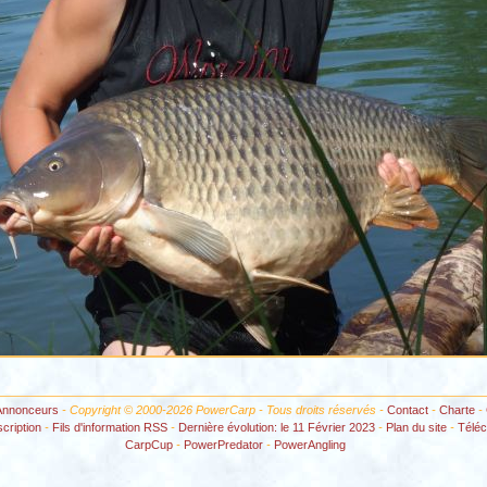
Annonceurs
- Copyright © 2000-2026 PowerCarp - Tous droits réservés -
Contact
-
Charte
-
scription
-
Fils d'information RSS
-
Dernière évolution: le 11 Février 2023
-
Plan du site
-
Télé
CarpCup
-
PowerPredator
-
PowerAngling