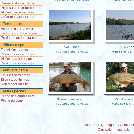
Derniers albums carpe
Photos carpe préférées
Albums carpe services
Créer mon album carpe
Enduros carpe
Enduros carpe à venir
Enduros carpe en région
Publier un enduro carpe
Vidéos carpe
Juillet 2006
Juillet 20
Top vidéos carpes
Vue 4089 fois - 7 votes
Vue 3876 fois -
Dernières vidéos carpe
Vidéos carpe services
Publier une vidéo carpe
Annuaire carpe
Tous les sites carpe
Sites carpe du mois
Référencer un site
Autres pêches
Pêche des carnassiers
Gravière novembre ...
Gravière mai
Pêche au coup
Vue 2910 fois - 5 votes
Vue 2859 fois - 
Aide
-
Config
-
Logos
-
Annonceu
Connexion
-
Inscription