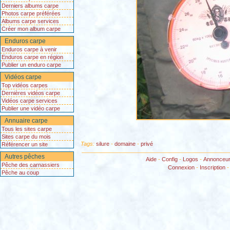
Derniers albums carpe
Photos carpe préférées
Albums carpe services
Créer mon album carpe
Enduros carpe
Enduros carpe à venir
Enduros carpe en région
Publier un enduro carpe
Vidéos carpe
Top vidéos carpes
Dernières vidéos carpe
Vidéos carpe services
Publier une vidéo carpe
Annuaire carpe
Tous les sites carpe
Sites carpe du mois
Tags:
silure
-
domaine
-
privé
Référencer un site
Autres pêches
Aide
-
Config
-
Logos
-
Annonceu
Pêche des carnassiers
Connexion
-
Inscription
Pêche au coup