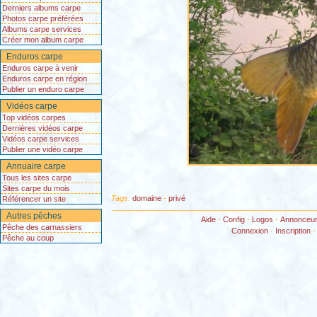
Derniers albums carpe
Photos carpe préférées
Albums carpe services
Créer mon album carpe
Enduros carpe
Enduros carpe à venir
Enduros carpe en région
Publier un enduro carpe
Vidéos carpe
Top vidéos carpes
Dernières vidéos carpe
Vidéos carpe services
Publier une vidéo carpe
Annuaire carpe
Tous les sites carpe
Sites carpe du mois
Tags:
domaine
-
privé
Référencer un site
Autres pêches
Aide
-
Config
-
Logos
-
Annonceu
Pêche des carnassiers
Connexion
-
Inscription
Pêche au coup