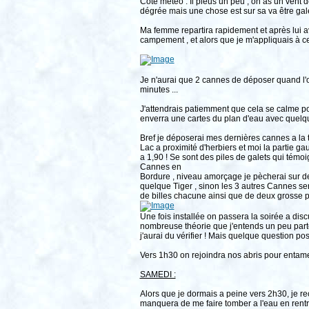
Coté météo : Il pleus un peu , on as un vent de
dégrée mais une chose est sur sa va être galè
Ma femme repartira rapidement et après lui a
campement , et alors que je m'appliquais à c
Je n'aurai que 2 cannes de déposer quand l'or
minutes ...
J'attendrais patiemment que cela se calme pou
enverra une cartes du plan d'eau avec quelque 
Bref je déposerai mes dernières cannes a la t
Lac a proximité d'herbiers et moi la partie g
a 1,90 ! Se sont des piles de galets qui témo
Cannes en
Bordure , niveau amorçage je pècherai sur d
quelque Tiger , sinon les 3 autres Cannes 
de billes chacune ainsi que de deux grosse 
Une fois installée on passera la soirée a disc
nombreuse théorie que j'entends un peu parto
j'aurai du vérifier ! Mais quelque question p
Vers 1h30 on rejoindra nos abris pour entamer 
SAMEDI :
Alors que je dormais a peine vers 2h30, je re
manquera de me faire tomber a l'eau en rentran