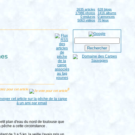
2635 articles
628 blogs
17986 photos
1416 albums
0 enduros
0 annonces
5063 vidéos
70 lieux
nes
tez pour cet article:
8
petit plan d'eau du nord de toulouse que
 pêche a cette circonstance .
nt de 3 a 5 kg, la veille j'avais pris un