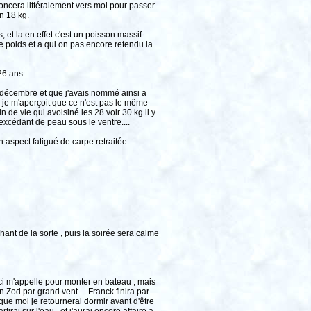
foncera littéralement vers moi pour passer
n 18 kg.
, et la en effet c'est un poisson massif
poids et a qui on pas encore retendu la
6 ans ...
 en décembre et que j'avais nommé ainsi a
e je m'aperçoit que ce n'est pas le même
 de vie qui avoisiné les 28 voir 30 kg il y
excédant de peau sous le ventre....
 aspect fatigué de carpe retraitée .
nt de la sorte , puis la soirée sera calme
ci m'appelle pour monter en bateau , mais
un Zod par grand vent ... Franck finira par
que moi je retournerai dormir avant d'être