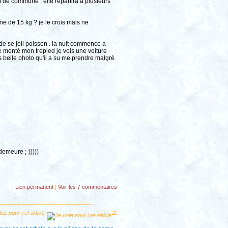
 de commune , elle repartira a plusieurs
ne de 15 kg ? je le crois mais ne
 de se joli poisson . la nuit commence a
je monté mon trepied je vois une voiture
es belle photo qu'il a su me prendre malgré
demeure ;-)))))
Lien permanent
|
Voir
les 7 commentaires
ez pour cet article:
11