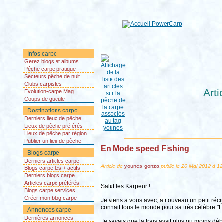
Infos carpe
Gerez blogs et albums
Pêche carpe pratique
Secteurs pêche de nuit
Clubs carpistes
Art
Evolution-carpe Mag
Coups de gueule
Destinations carpe
Derniers lieux de pêche
Lieux de pêche préférés
Lieux de pêche par région
Publier un lieu de pêche
En Mode speed Fishing
Blogs carpe
Derniers articles carpe
Article de
younes-gonza
publié le 20 Mai 2012 à 1
Blogs carpe les + actifs
Derniers blogs carpe
Articles carpe préférés
Salut les Karpeur !
Blogs carpe services
Créer mon blog carpe
Je viens a vous avec, a nouveau un petit réci
connait tous le monde pour sa très célèbre "É
Annonces carpe
Dernières annonces
Je savais que la frais avait plus ou moins débu