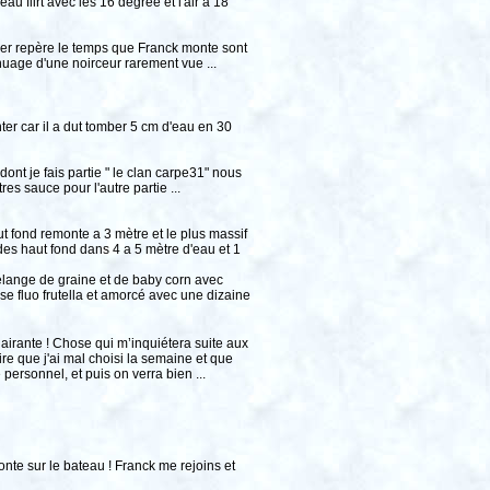
au flirt avec les 16 dégrée et l'air a 18
ier repère le temps que Franck monte sont
uage d'une noirceur rarement vue ...
er car il a dut tomber 5 cm d'eau en 30
nt je fais partie " le clan carpe31" nous
es sauce pour l'autre partie ...
t fond remonte a 3 mètre et le plus massif
 des haut fond dans 4 a 5 mètre d'eau et 1
élange de graine et de baby corn avec
fluo frutella et amorcé avec une dizaine
clairante ! Chose qui m’inquiétera suite aux
e que j'ai mal choisi la semaine et que
personnel, et puis on verra bien ...
nte sur le bateau ! Franck me rejoins et