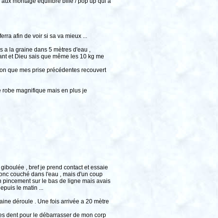
aux montage équilibré bille / pop up qui a
rra afin de voir si sa va mieux ...
s a la graine dans 5 mètres d'eau ,
ssant et Dieu sais que même les 10 kg me
isson que mes prise précédentes recouvert
ne robe magnifique mais en plus je
giboulée , bref je prend contact et essaie
ronc couché dans l'eau , mais d'un coup
un pincement sur le bas de ligne mais avais
puis le matin ...
raine déroule . Une fois arrivée a 20 mètre
c les dent pour le débarrasser de mon corp