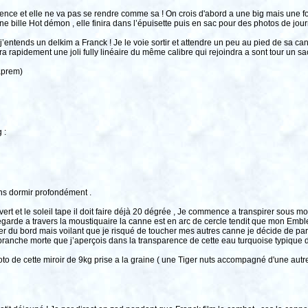
nce et elle ne va pas se rendre comme sa ! On crois d'abord a une big mais une foi
ne bille Hot démon , elle finira dans l’épuisette puis en sac pour des photos de jour
entends un delkim a Franck ! Je le voie sortir et attendre un peu au pied de sa cann
era rapidement une joli fully linéaire du même calibre qui rejoindra a sont tour un sac
aprem)
 :
ons dormir profondément .
uvert et le soleil tape il doit faire déjà 20 dégrée , Je commence a transpirer sous
garde a travers la moustiquaire la canne est en arc de cercle tendit que mon Emble
du bord mais voilant que je risqué de toucher mes autres canne je décide de parti
ranche morte que j’aperçois dans la transparence de cette eau turquoise typique d
photo de cette miroir de 9kg prise a la graine ( une Tiger nuts accompagné d'une autre