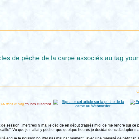
icles de pêche de la carpe associés au tag you
Vo
2:00 dans le blog
Younes el Karpist
t de session , mercredi 9 mai je décide en début d’après midi de me rendre sur ce 
caille", Vu que je n'allai y pecher que quelque heures je décidai donc d'adapter ma
té et que le poisson bouffer pas mal par moment , avec une majorité de petit fish alla