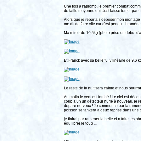
Une fois a l'aplomb, le premier combat comme
de taille moyenne qui c'est laissé tenter par u
Alors que je repartais déposer mon montage j’
me dit de faire vite car c'est pendu . Il ramèn
Ma miroir de 10,5kg (photo prise en début d'
Et Franck avec sa belle fully linéaire de 9,6 kg
Le reste de la nuit sera calme et nous pourr
Au matin le vent est tombé ! Le ciel est déco
coup a 8h un détecteur hurle à nouveau, je re
dépare nerveux ! Je commence par la ramener 
poisson se tankera a deux reprise dans une b
je finirai par ramener la belle et a faire les 
équilibrer le tout) ...