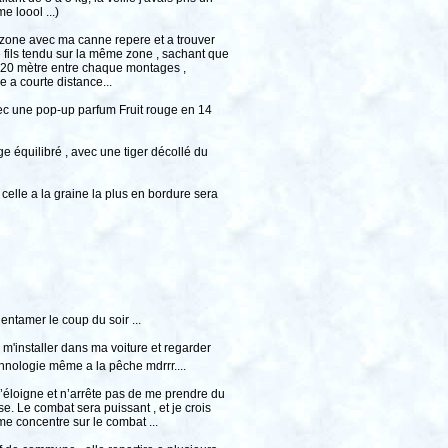
 loool ...)
a zone avec ma canne repere et a trouver
e fils tendu sur la même zone , sachant que
on 20 mètre entre chaque montages ,
e a courte distance...
c une pop-up parfum Fruit rouge en 14
 équilibré , avec une tiger décollé du
elle a la graine la plus en bordure sera
entamer le coup du soir ...
r m'installer dans ma voiture et regarder
hnologie même a la pêche mdrrr....
 s’éloigne et n’arrête pas de me prendre du
se. Le combat sera puissant , et je crois
e concentre sur le combat ...