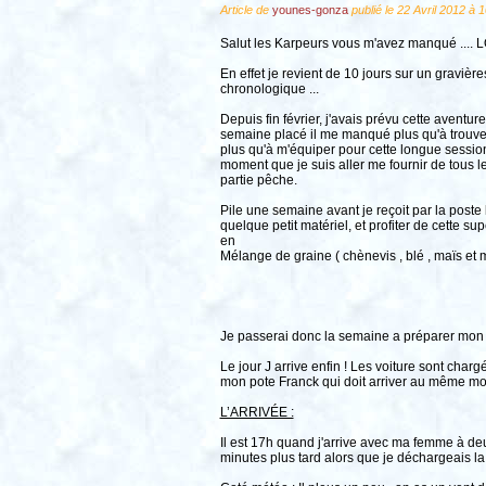
Article de
younes-gonza
publié le 22 Avril 2012 à 
Salut les Karpeurs vous m'avez manqué .... 
En effet je revient de 10 jours sur un gravièr
chronologique ...
Depuis fin février, j'avais prévu cette avent
semaine placé il me manqué plus qu'à trouver
plus qu'à m'équiper pour cette longue session .
moment que je suis aller me fournir de tous l
partie pêche.
Pile une semaine avant je reçoit par la poste
quelque petit matériel, et profiter de cette s
en
Mélange de graine ( chènevis , blé , maïs et 
Je passerai donc la semaine a préparer mon mat
Le jour J arrive enfin ! Les voiture sont cha
mon pote Franck qui doit arriver au même mo
L’ARRIVÉE :
Il est 17h quand j'arrive avec ma femme à deux
minutes plus tard alors que je déchargeais la v