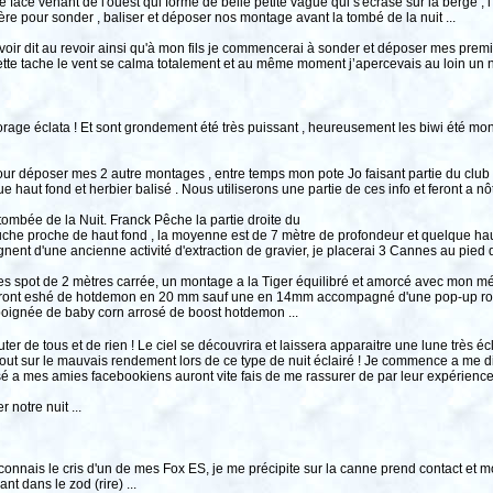
 face venant de l'ouest qui forme de belle petite vague qui s'écrase sur la berge , l'e
re pour sonder , baliser et déposer nos montage avant la tombé de la nuit ...
voir dit au revoir ainsi qu'à mon fils je commencerai à sonder et déposer mes prem
ette tache le vent se calma totalement et au même moment j’apercevais au loin un n
age éclata ! Et sont grondement été très puissant , heureusement les biwi été mont
r déposer mes 2 autre montages , entre temps mon pote Jo faisant partie du club do
haut fond et herbier balisé . Nous utiliserons une partie de ces info et feront a nôtr
ombée de la Nuit. Franck Pêche la partie droite du
auche proche de haut fond , la moyenne est de 7 mètre de profondeur et quelque hau
ignent d'une ancienne activité d'extraction de gravier, je placerai 3 Cannes au pied
es spot de 2 mètres carrée, un montage a la Tiger équilibré et amorcé avec mon m
seront eshé de hotdemon en 20 mm sauf une en 14mm accompagné d'une pop-up rose 
poignée de baby corn arrosé de boost hotdemon ...
uter de tous et de rien ! Le ciel se découvrira et laissera apparaitre une lune très é
ut sur le mauvais rendement lors de ce type de nuit éclairé ! Je commence a me dir
osé a mes amies facebookiens auront vite fais de me rassurer de par leur expérience 
notre nuit ...
connais le cris d'un de mes Fox ES, je me précipite sur la canne prend contact et mo
t dans le zod (rire) ...