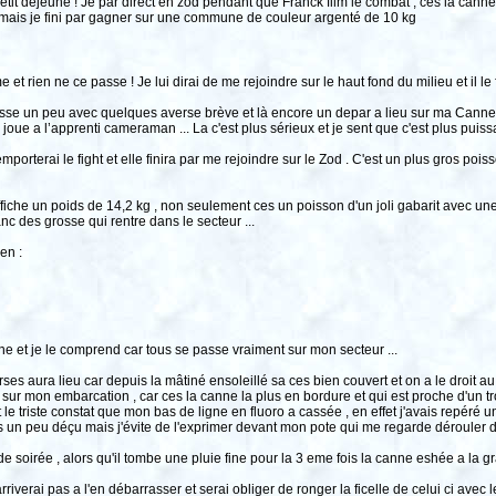
t déjeuné ! Je par direct en zod pendant que Franck film le combat , ces la canne 
t mais je fini par gagner sur une commune de couleur argenté de 10 kg
t rien ne ce passe ! Je lui dirai de me rejoindre sur le haut fond du milieu et il le fe
baisse un peu avec quelques averse brève et là encore un depar a lieu sur ma Canne
oue a l’apprenti cameraman ... La c'est plus sérieux et je sent que c'est plus pui
porterai le fight et elle finira par me rejoindre sur le Zod . C'est un plus gros po
affiche un poids de 14,2 kg , non seulement ces un poisson d'un joli gabarit avec u
c des grosse qui rentre dans le secteur ...
en :
 et je le comprend car tous se passe vraiment sur mon secteur ...
s aura lieu car depuis la mâtiné ensoleillé sa ces bien couvert et on a le droit au 
 sur mon embarcation , car ces la canne la plus en bordure et qui est proche d'un t
 le triste constat que mon bas de ligne en fluoro a cassée , en effet j'avais repéré 
s un peu déçu mais j'évite de l'exprimer devant mon pote qui me regarde dérouler de
e soirée , alors qu'il tombe une pluie fine pour la 3 eme fois la canne eshée a la g
arriverai pas a l'en débarrasser et serai obliger de ronger la ficelle de celui ci ave