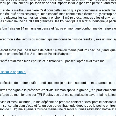
venu pour toucher du poisson donc peut importe la taille (pas trop petite quand même
echer de la meilheur maniere c'est pour cette raison que j'ai commencer a sonder l
en éduqué dans ces eau j'ai bien espacé mes canne afin d’éviter qu'il y est trop d
e , je placerai les cannes sur pique a environ 3 mètre d’écart entres elles et envir
des plomb In-line de 70 a 80 grammes , les trouvant plus discret surtout que je pêch
parfum fraise en 14 mm une en dense et l'autre en montage bonhomme de neige ave
vec mon eshe favoris du moment qui me donne le plus de résultat , sois un montage
eront arosé par une disaine de petite 14 mm du même parfum chacune , tandi que c
 de graines épicé et 2 portion de Pellets Baby corn ...
 l’après midi avec mon épouse et le fiston venu passer l’après midi avec moi ...
 sa taille originale.
a décision de rentrer plutôt , tandis que moi je resterai au bord de mes cannes pour 
tres me signale la présence d'activité sur mon spot a la graine , j'en profiterai pou
 l'aide de mon iphone sur TF1 Replay , ce qui me connaisse le savent j'aime la tec
e vide et mes Fox hurle , je me dépêche de prendre contact et c'est parti le poisson
ylon sur certain plan d'eau et j'ai un peu perdu l'habitude depuis que je péché en tres
sson de 10 kg mais j’émets tous de même une réserve sur mes estimation hâtive et m