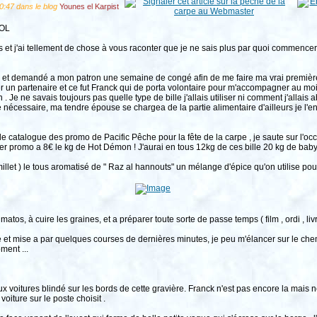
10:47 dans le blog
Younes el Karpist
LOL
es et j'ai tellement de chose à vous raconter que je ne sais plus par quoi commencer
ure et demandé a mon patron une semaine de congé afin de me faire ma vrai première
 un partenaire et ce fut Franck qui de porta volontaire pour m'accompagner au mo
 Je ne savais toujours pas quelle type de bille j'allais utiliser ni comment j'allais 
e nécessaire, ma tendre épouse se chargea de la partie alimentaire d'ailleurs je l'e
 le catalogue des promo de Pacific Pêche pour la fête de la carpe , je saute sur l'o
uper promo a 8€ le kg de Hot Démon ! J'aurai en tous 12kg de ces bille 20 kg de baby
millet ) le tous aromatisé de " Raz al hannouts" un mélange d'épice qu'on utilise po
os, à cuire les graines, et a préparer toute sorte de passe temps ( film , ordi , livr
rgé et mise a par quelques courses de dernières minutes, je peu m'élancer sur le che
ment ...
 voitures blindé sur les bords de cette gravière. Franck n'est pas encore la mais ne d
oiture sur le poste choisit .