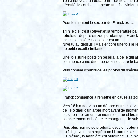
10h a nouveau un dépare m'arrache a mon peti
déroulé, le combat et encore une fois violen
Pour le moment le secteur de Franck est calme e
14 h le ciel c'est couvert et la température 
rebelote , dépare en zod pendant que Franck j
mettait la misère ! Celle la c'est un
Niveau au dessus ! Mais encore une fois je rem
de petite écaille brillante .
Une fois sur le poste on pèsera la belle qui 
commence a me dire que c'est peut être le ban
Puis comme d'habitude les photos du spécim
Franck commence a remettre en cause sa zone
Vers 16 h a nouveau un dépare entre les averse
de l’éloigner d'un arbre mort avant de monter
plus rien , je ramènerai mon montage et ferait
complètement oublié de le changer .... Je sui
Puis plus rien ne se produira jusqu'en début d
du fish je voie mon repère en H tourner sur
Lui même , la bannière est autour de lui je n'