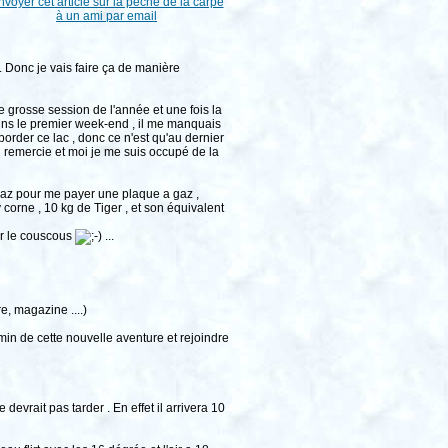
. Donc je vais faire ça de manière
 grosse session de l'année et une fois la
ins le premier week-end , il me manquais
aborder ce lac , donc ce n'est qu'au dernier
n remercie et moi je me suis occupé de la
ccaz pour me payer une plaque a gaz ,
 corne , 10 kg de Tiger , et son équivalent
ur le couscous
...
e, magazine ....)
min de cette nouvelle aventure et rejoindre
evrait pas tarder . En effet il arrivera 10