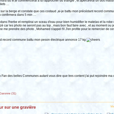
dra du fil je commencerai a la rapprocher du triangle , et apercevrai un dos massif
ets ....
sse sur la berge et constate que ces costaud ,ai-je battu mon précédant record commu
confirmera dans 5 min ....
at dans l'herbe et remplirai un sceau d'eau pour bien humidifier le matelas et la robe
azé car les photo ne seront pas au top , mais bon faut faire avec , et au moment ou 
enne me prendre des photo , Mohamed s'appel t'il J'en profite pour le remercier de c
a y est record commune battu mon peson électrique annonce 17 kg
un Fan des belles Communes autant vous dire que tres content j'ai put rejoindre ma 
Garonne (31)
Vot
ur sur une gravière