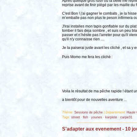
Après quelque gros rush ou la belle me repren
reprise avant de finir piégé par les maille du fil
C'est Bon ! j'ai gagner le combats , je la hi
m’emballe pas non plus le peson infirmera ou 
J'irai installes mon tapis gonflable sur du pl
tomber il fais deja sombre , et suis un peu bl
passer et n’hésite pas l'arreter pour qu'il vi
qu'il n'y connaisse rien ....
Je la paiserai juste avant les cliché , et s
Puis Momo me fera les cliché :
Voila le résultat de ma pêche rapide ! étant 
a bientôt pour de nouvelles aventure ...
Thème:
Sessions de pêche
| Département:
Haute 
Tags:
street
-
fish
-
younes
-
karpiste
-
carpe31
S'adapter aux evenement - 10 jo