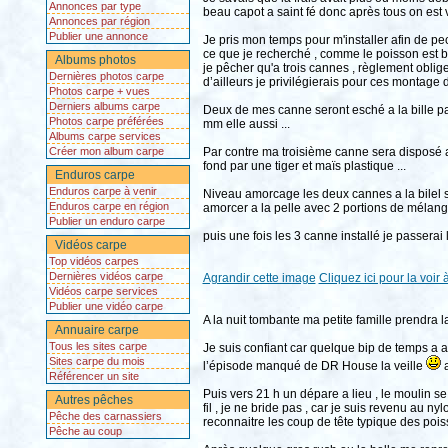
Annonces par type
beau capot a saint fé donc après tous on est 
Annonces par région
Publier une annonce
Je pris mon temps pour m'installer afin de p
ce que je recherché , comme le poisson est bi
Albums photos
je pêcher qu'a trois cannes , règlement oblig
Dernières photos carpe
d’ailleurs je privilégierais pour ces montage 
Photos carpe + vues
Derniers albums carpe
Deux de mes canne seront esché a la bille 
Photos carpe préférées
mm elle aussi ...
Albums carpe services
Créer mon album carpe
Par contre ma troisième canne sera disposé a
fond par une tiger et maïs plastique ...
Enduros carpe
Enduros carpe à venir
Niveau amorcage les deux cannes a la bilel s
Enduros carpe en région
amorcer a la pelle avec 2 portions de mélange
Publier un enduro carpe
puis une fois les 3 canne installé je passerai
Vidéos carpe
Top vidéos carpes
Dernières vidéos carpe
Agrandir cette image
Cliquez ici pour la voir à
Vidéos carpe services
Publier une vidéo carpe
A la nuit tombante ma petite famille prendra l
Annuaire carpe
Tous les sites carpe
Je suis confiant car quelque bip de temps a au
Sites carpe du mois
l’épisode manqué de DR House la veille
a
Référencer un site
Puis vers 21 h un dépare a lieu , le moulin s
Autres pêches
fil , je ne bride pas , car je suis revenu au n
Pêche des carnassiers
reconnaitre les coup de tête typique des poi
Pêche au coup