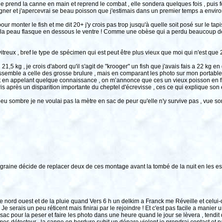
e prend la canne en main et reprend le combat , elle sondera quelques fois , puis 
gner et j'apercevrai se beau poisson que j'estimais dans un premier temps a enviro
ur monter le fish et me dit 20+ j'y crois pas trop jusqu'à quelle soit posé sur le tapis
la peau flasque en dessous le ventre ! Comme une obèse qui a perdu beaucoup de 
itreux , bref le type de spécimen qui est peut être plus vieux que moi qui n'est que 2
 21,5 kg , je crois d'abord qu'il s'agit de "krooger" un fish que j'avais fais a 22 kg
i ressemble a celle des grosse brulure , mais en comparant les photo sur mon portabl
! Et en appelant quelque connaissance , on m’annonce que ces un vieux poisson en fin
s après un disparition importante du cheptel d'écrevisse , ces ce qui explique son 
eu sombre je ne voulai pas la mètre en sac de peur qu'elle n'y survive pas , vue son
raine décide de replacer deux de ces montage avant la tombé de la nuit en les esha
nord ouest et de la pluie quand Vers 6 h un delkim a Franck me Réveille et celui-
 Je serais un peu réticent mais finirai par le rejoindre ! Et c'est pas facile a manier 
ac pour la peser et faire les photo dans une heure quand le jour se lèvera , tendit 