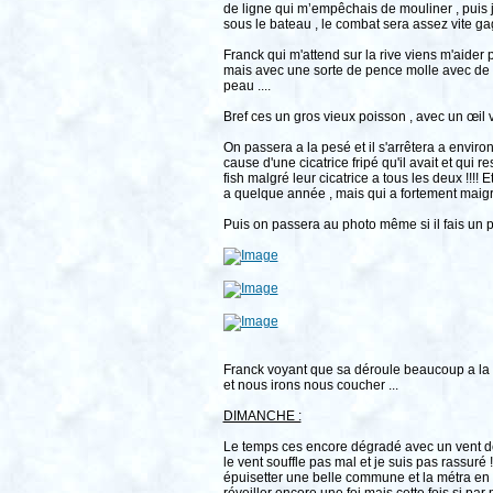
de ligne qui m’empêchais de mouliner , puis j
sous le bateau , le combat sera assez vite ga
Franck qui m'attend sur la rive viens m'aider po
mais avec une sorte de pence molle avec de 
peau ....
Bref ces un gros vieux poisson , avec un œil v
On passera a la pesé et il s'arrêtera a environ
cause d'une cicatrice fripé qu'il avait et qu
fish malgré leur cicatrice a tous les deux !!!
a quelque année , mais qui a fortement maigri
Puis on passera au photo même si il fais un p
Franck voyant que sa déroule beaucoup a la g
et nous irons nous coucher ...
DIMANCHE :
Le temps ces encore dégradé avec un vent de 
le vent souffle pas mal et je suis pas rassuré !
épuisetter une belle commune et la métra en s