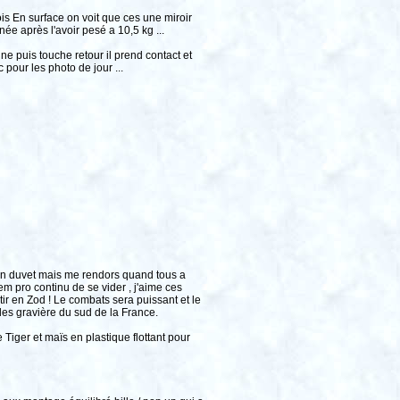
s En surface on voit que ces une miroir
née après l'avoir pesé a 10,5 kg ...
e puis touche retour il prend contact et
 pour les photo de jour ...
 mon duvet mais me rendors quand tous a
m pro continu de se vider , j'aime ces
r en Zod ! Le combats sera puissant et le
es gravière du sud de la France.
 Tiger et maïs en plastique flottant pour