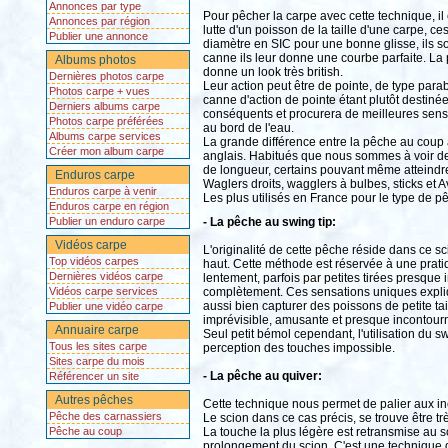
Annonces par type
Pour pêcher la carpe avec cette technique, il 
Annonces par région
lutte d'un poisson de la taille d'une carpe, 
Publier une annonce
diamètre en SIC pour une bonne glisse, ils so
canne ils leur donne une courbe parfaite. La 
Albums photos
donne un look très british.
Dernières photos carpe
Leur action peut être de pointe, de type parab
Photos carpe + vues
canne d'action de pointe étant plutôt destin
Derniers albums carpe
conséquents et procurera de meilleures sensa
Photos carpe préférées
au bord de l'eau.
Albums carpe services
La grande différence entre la pêche au coup à 
Créer mon album carpe
anglais. Habitués que nous sommes à voir des
de longueur, certains pouvant même atteindr
Enduros carpe
Waglers droits, wagglers à bulbes, sticks et Av
Enduros carpe à venir
Les plus utilisés en France pour le type de p
Enduros carpe en région
Publier un enduro carpe
- La pêche au swing tip:
Vidéos carpe
L'originalité de cette pêche réside dans ce s
Top vidéos carpes
haut. Cette méthode est réservée à une pratiq
Dernières vidéos carpe
lentement, parfois par petites tirées presque
Vidéos carpe services
complètement. Ces sensations uniques expliqu
aussi bien capturer des poissons de petite ta
Publier une vidéo carpe
imprévisible, amusante et presque incontour
Annuaire carpe
Seul petit bémol cependant, l'utilisation du sw
Tous les sites carpe
perception des touches impossible.
Sites carpe du mois
- La pêche au quiver:
Référencer un site
Autres pêches
Cette technique nous permet de palier aux inc
Pêche des carnassiers
Le scion dans ce cas précis, se trouve être trè
Pêche au coup
La touche la plus légère est retransmise au sci
prolongement du scion. C'est une technique qu