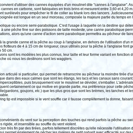
convient d'utiliser des cannes équipées d'un moulinet dite "cannes à l'anglaise". As
ces cannes en carbone, sont fabiquées en trois brins et mesurent entre 3,60 et 4,20
nt surélevés pour empêcher le fil de coller au blank lors des lancers. Judicieusemen
poignée est longue en un seul morceau, composée la majeure partie du temps en lièg
olique ou encore semi-parabolique. C'est l'usage à laquelle on la destine qui déterm
ée à une pêche fine sur des poissons de taille modeste, une canne parabolique perm
tions, alors qu'une canne d'action semi parabolique permettra au pêcheur de faire 
la grande canne et la pêche au coup à l'anglaise, en dehors de l'utilisation d'un mou
 flotteurs de 4 à 15 cm de longueur, ceux utilisés pour la pêche à l'anglaise font 
e 50 cm.
ons sont les modèles les plus connus, leur taille et leur forme variant en fonction de
êche où nous les destinons sont les wagglers.
cion articulé si particulier, qui permet de retranscrire au pêcheur la moindre tirée
ue dans des eaux calmes que sont les étangs, les lacs et les canaux sans courant. I
 imperceptibles, puis brusquement voir le moulinet se dévider, s'emballer. L'adrénal
ent certainement ce qui motive en grande partie, ma préférence pour cette pêche. 
ille(gardons, goujons, etc.) que les plus gros que sont les brèmes, les tanches et l
nable.
ing tip est impossible si le vent souffle car il fausse complètement la donne, faisant
onvénients du vent sur la perception des touches qui rend parfois la pêche au swin
s rigide, et insensible au souffle du vent violent.
on très fin par des tirées, parfois tellement discrètes qu'elle nécessite l'utilisatio
i permet également de pêcher les rivières de petit gabarit avec efficacité sur des 