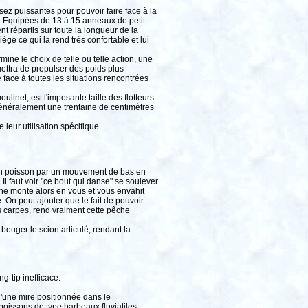
sez puissantes pour pouvoir faire face à la
 m. Equipées de 13 à 15 anneaux de petit
t répartis sur toute la longueur de la
e ce qui la rend très confortable et lui
ine le choix de telle ou telle action, une
ettra de propulser des poids plus
face à toutes les situations rencontrées
linet, est l'imposante taille des flotteurs
généralement une trentaine de centimètres
 leur utilisation spécifique.
 d'un poisson par un mouvement de bas en
l faut voir "ce bout qui danse" se soulever
ine monte alors en vous et vous envahit
On peut ajouter que le fait de pouvoir
es carpes, rend vraiment cette pêche
 bouger le scion articulé, rendant la
g-tip inefficace.
n d'une mire positionnée dans le
poissons de type barbeaux fluviatiles,