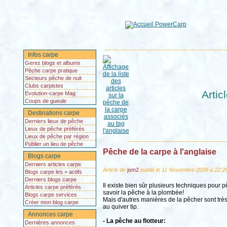
Infos carpe
Gerez blogs et albums
Pêche carpe pratique
Secteurs pêche de nuit
Clubs carpistes
Artic
Evolution-carpe Mag
Coups de gueule
Destinations carpe
Derniers lieux de pêche
Lieux de pêche préférés
Lieux de pêche par région
Publier un lieu de pêche
Pêche de la carpe à l'anglaise
Blogs carpe
Derniers articles carpe
Article de
jom2
publié le 11 Novembre 2009 à 22:29
Blogs carpe les + actifs
Derniers blogs carpe
Il existe bien sûr plusieurs techniques pour 
Articles carpe préférés
savoir la pêche à la plombée!
Blogs carpe services
Mais d'autres manières de la pêcher sont très
Créer mon blog carpe
au quiver tip.
Annonces carpe
- La pêche au flotteur:
Dernières annonces