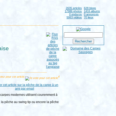
2635 articles
628 blogs
17986 photos
1416 albums
0 enduros
0 annonces
5063 vidéos
70 lieux
aise
tez pour cet article:
4
 de carpes modernes utilisent couremment à
, la pêche au swing tip ou encore la pêche