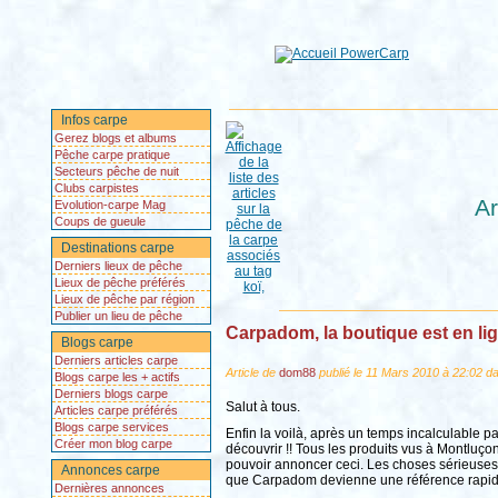
Infos carpe
Gerez blogs et albums
Pêche carpe pratique
Secteurs pêche de nuit
Clubs carpistes
Ar
Evolution-carpe Mag
Coups de gueule
Destinations carpe
Derniers lieux de pêche
Lieux de pêche préférés
Lieux de pêche par région
Publier un lieu de pêche
Carpadom, la boutique est en lig
Blogs carpe
Derniers articles carpe
Article de
dom88
publié le 11 Mars 2010 à 22:02 da
Blogs carpe les + actifs
Derniers blogs carpe
Salut à tous.
Articles carpe préférés
Blogs carpe services
Enfin la voilà, après un temps incalculable p
Créer mon blog carpe
découvrir !! Tous les produits vus à Montluçon
pouvoir annoncer ceci. Les choses sérieuses p
Annonces carpe
que Carpadom devienne une référence rapi
Dernières annonces