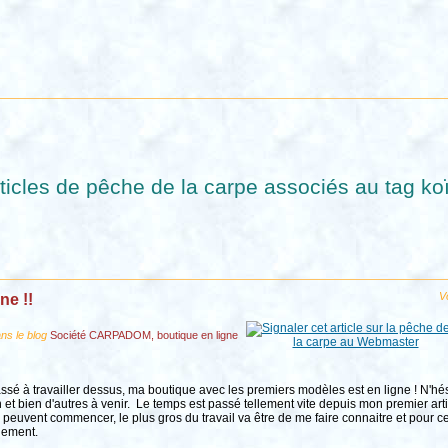
ticles de pêche de la carpe associés au tag koï
Vo
ne !!
ns le blog
Société CARPADOM, boutique en ligne
assé à travailler dessus, ma boutique avec les premiers modèles est en ligne ! N'h
 et bien d'autres à venir. Le temps est passé tellement vite depuis mon premier arti
euvent commencer, le plus gros du travail va être de me faire connaitre et pour ce
dement.