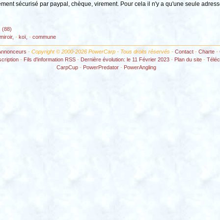
ement sécurisé par paypal, chèque, virement. Pour cela il n'y a qu'une seule adresse
 (88)
miroir,
-
koï,
-
commune
Annonceurs
- Copyright © 2000-2026 PowerCarp - Tous droits réservés -
Contact
-
Charte
-
scription
-
Fils d'information RSS
-
Dernière évolution: le 11 Février 2023
-
Plan du site
-
Télé
CarpCup
-
PowerPredator
-
PowerAngling