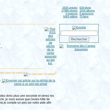
2635 articles
628 blogs
17986 photos
1416 albums
0 enduros
0 annonces
5063 vidéos
70 lieux
,
tez pour cet article:
9
ésitez donc plus une seconde et venez les
cle, je vous avoue que j'avais hâte de
la je compte un peu sur votre aide afin