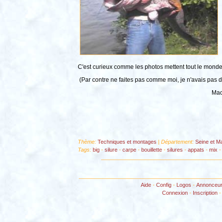
C'est curieux comme les photos mettent tout le monde
(Par contre ne faites pas comme moi, je n'avais pas de
Maco Cap
Thème:
Techniques et montages
| Département:
Seine et M
Tags:
big
-
silure
-
carpe
-
bouillette
-
silures
-
appats
-
mix
Aide
-
Config
-
Logos
-
Annonceu
Connexion
-
Inscription