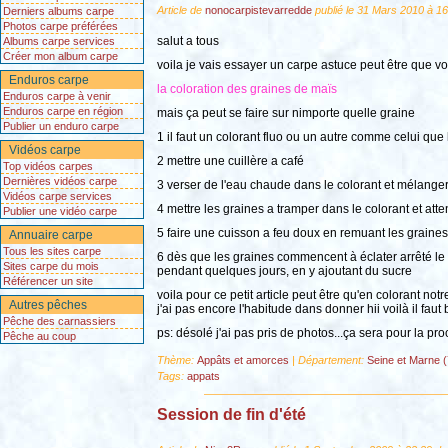
Article de
nonocarpistevarredde
publié le 31 Mars 2010 à 16
Derniers albums carpe
Photos carpe préférées
salut a tous
Albums carpe services
Créer mon album carpe
voila je vais essayer un carpe astuce peut être que vo
Enduros carpe
la coloration des graines de maïs
Enduros carpe à venir
Enduros carpe en région
mais ça peut se faire sur nimporte quelle graine
Publier un enduro carpe
1 il faut un colorant fluo ou un autre comme celui que l
Vidéos carpe
2 mettre une cuillère a café
Top vidéos carpes
Dernières vidéos carpe
3 verser de l'eau chaude dans le colorant et mélanger
Vidéos carpe services
4 mettre les graines a tramper dans le colorant et att
Publier une vidéo carpe
5 faire une cuisson a feu doux en remuant les graines
Annuaire carpe
Tous les sites carpe
6 dès que les graines commencent à éclater arrêté le f
Sites carpe du mois
pendant quelques jours, en y ajoutant du sucre
Référencer un site
voila pour ce petit article peut être qu'en colorant n
Autres pêches
j'ai pas encore l'habitude dans donner hii voilà il faut
Pêche des carnassiers
ps: désolé j'ai pas pris de photos...ça sera pour la pro
Pêche au coup
Thème:
Appâts et amorces
| Département:
Seine et Marne (
Tags:
appats
Session de fin d'été