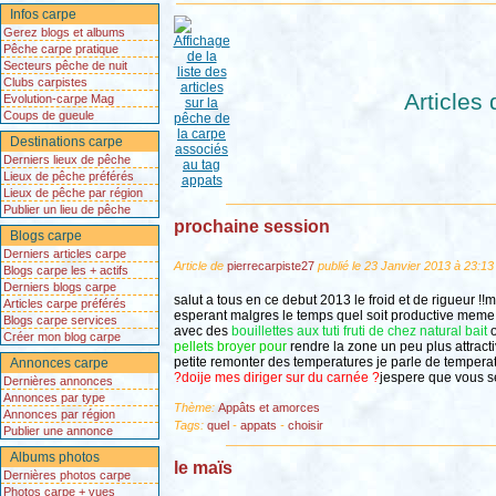
Infos carpe
Gerez blogs et albums
Pêche carpe pratique
Secteurs pêche de nuit
Clubs carpistes
Articles
Evolution-carpe Mag
Coups de gueule
Destinations carpe
Derniers lieux de pêche
Lieux de pêche préférés
Lieux de pêche par région
Publier un lieu de pêche
prochaine session
Blogs carpe
Derniers articles carpe
Article de
pierrecarpiste27
publié le 23 Janvier 2013 à 23:13
Blogs carpe les + actifs
Derniers blogs carpe
salut a tous en ce debut 2013 le froid et de rigueur !
Articles carpe préférés
esperant malgres le temps quel soit productive meme si
Blogs carpe services
avec des
bouillettes aux tuti fruti de chez natural bait
Créer mon blog carpe
pellets broyer pour
rendre la zone un peu plus attracti
petite remonter des temperatures je parle de temperat
Annonces carpe
?doije mes diriger sur du carnée ?
jespere que vous s
Dernières annonces
Annonces par type
Thème:
Appâts et amorces
Annonces par région
Tags:
quel
-
appats
-
choisir
Publier une annonce
Albums photos
le maïs
Dernières photos carpe
Photos carpe + vues