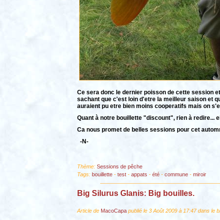
Ce sera donc le dernier poisson de cette session e
sachant que c'est loin d'etre la meilleur saison et
auraient pu etre bien moins cooperatifs mais on s
Quant à notre bouillette "discount", rien à redire.
Ca nous promet de belles sessions pour cet autom
-N-
Thème:
Sessions de pêche
Tags:
bouillette
-
test
-
appats
-
été
-
commune
-
miroir
Big Silurus Glanis: Big bouilles.
Article de
MacoCapa
publié le 3 Août 2009 à 17:47 dans le 