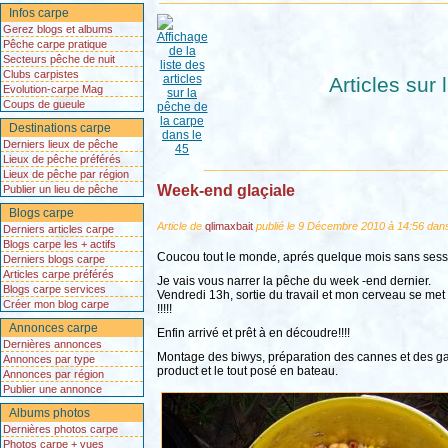
Infos carpe
Gerez blogs et albums
Pêche carpe pratique
Secteurs pêche de nuit
Clubs carpistes
Articles sur
Evolution-carpe Mag
Coups de gueule
Destinations carpe
Derniers lieux de pêche
Lieux de pêche préférés
Lieux de pêche par région
Week-end glaçiale
Publier un lieu de pêche
Blogs carpe
Article de
qlimaxbait
publié le 9 Décembre 2010 à 14:56 dans
Derniers articles carpe
Blogs carpe les + actifs
Coucou tout le monde, aprés quelque mois sans sessio
Derniers blogs carpe
Articles carpe préférés
Je vais vous narrer la pêche du week -end dernier.
Blogs carpe services
Vendredi 13h, sortie du travail et mon cerveau se met
Créer mon blog carpe
!!!!!
Annonces carpe
Enfin arrivé et prêt à en découdre!!!!
Dernières annonces
Montage des biwys, préparation des cannes et des gam
Annonces par type
product et le tout posé en bateau.
Annonces par région
Publier une annonce
Albums photos
Dernières photos carpe
Photos carpe + vues