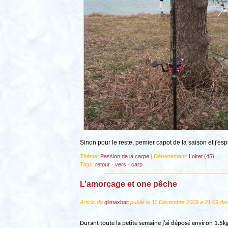
Sinon pour le reste, pemier capot de la saison et j'espé
Thème:
Passion de la carpe
| Département:
Loiret (45)
Tags:
retour
-
vers
-
carp
L’amorçage et one pêche
Article de
qlimaxbait
publié le 11 Décembre 2009 à 21:09 dan
Durant toute la petite semaine j’ai déposé environ 1.5kg