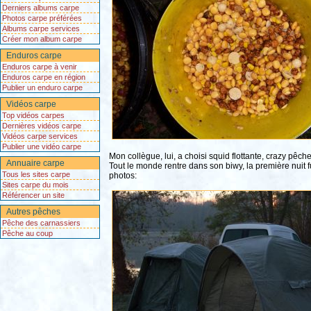
Derniers albums carpe
Photos carpe préférées
Albums carpe services
Créer mon album carpe
Enduros carpe
Enduros carpe à venir
Enduros carpe en région
Publier un enduro carpe
Vidéos carpe
Top vidéos carpes
Dernières vidéos carpe
Vidéos carpe services
Publier une vidéo carpe
Mon collègue, lui, a choisi squid flottante, crazy pêch
Annuaire carpe
Tout le monde rentre dans son biwy, la première nuit fut
Tous les sites carpe
photos:
Sites carpe du mois
Référencer un site
Autres pêches
Pêche des carnassiers
Pêche au coup