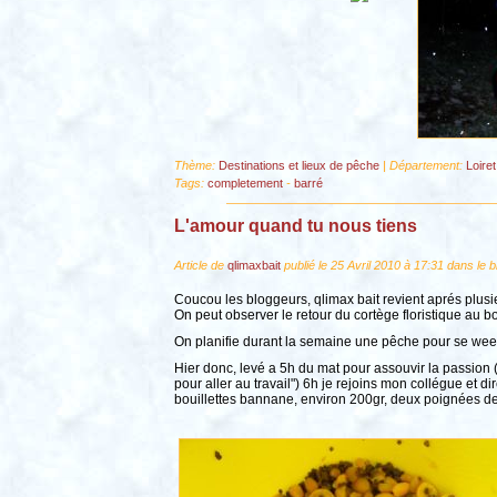
Thème:
Destinations et lieux de pêche
| Département:
Loiret
Tags:
completement
-
barré
L'amour quand tu nous tiens
Article de
qlimaxbait
publié le 25 Avril 2010 à 17:31 dans le 
Coucou les bloggeurs, qlimax bait revient aprés plu
On peut observer le retour du cortège floristique au b
On planifie durant la semaine une pêche pour se week
Hier donc, levé a 5h du mat pour assouvir la passion (p
pour aller au travail") 6h je rejoins mon collégue 
bouillettes bannane, environ 200gr, deux poignées de