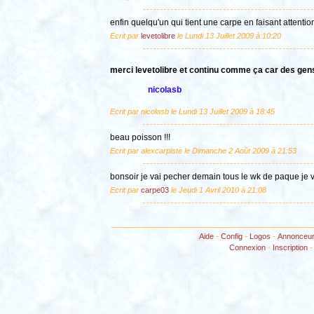
enfin quelqu'un qui tient une carpe en faisant attent
Ecrit par
levetolibre
le Lundi 13 Juillet 2009 à 10:20
merci levetolibre et continu comme ça car des gen
nicolasb
Ecrit par nicolasb le Lundi 13 Juillet 2009 à 18:45
beau poisson !!!
Ecrit par alexcarpiste le Dimanche 2 Août 2009 à 21:53
bonsoir je vai pecher demain tous le wk de paque je v
Ecrit par
carpe03
le Jeudi 1 Avril 2010 à 21:08
Aide
-
Config
-
Logos
-
Annonceu
Connexion
-
Inscription