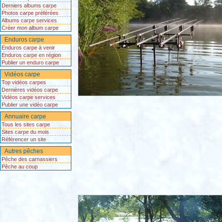
Derniers albums carpe
Photos carpe préférées
Albums carpe services
Créer mon album carpe
Enduros carpe
Enduros carpe à venir
Enduros carpe en région
Publier un enduro carpe
Vidéos carpe
Top vidéos carpes
Dernières vidéos carpe
Vidéos carpe services
Publier une vidéo carpe
Annuaire carpe
Tous les sites carpe
Sites carpe du mois
Référencer un site
Autres pêches
Pêche des carnassiers
Pêche au coup