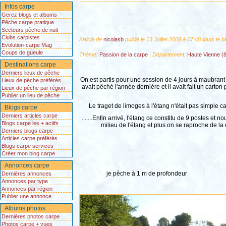
Infos carpe
Gerez blogs et albums
Pêche carpe pratique
Secteurs pêche de nuit
Clubs carpistes
Article de
nicolasb
publié le 13 Juillet 2009 à 07:48 dans le b
Evolution-carpe Mag
Coups de gueule
Thème:
Passion de la carpe
| Département:
Haute Vienne (
Destinations carpe
Derniers lieux de pêche
On est partis pour une session de 4 jours à maubrant 
Lieux de pêche préférés
avait pêché l'année derniére et il avait fait un carton
Lieux de pêche par région
Publier un lieu de pêche
Le traget de limoges à l'étang n'était pas simple car
Blogs carpe
Derniers articles carpe
.......Enfin arrivé, l'étang ce constitu de 9 postes et
Blogs carpe les + actifs
milieu de l'étang et plus on se raproche de la q
Derniers blogs carpe
Articles carpe préférés
Blogs carpe services
Créer mon blog carpe
Annonces carpe
je pêche à 1 m de profondeur étang
Dernières annonces
Annonces par type
Annonces par région
Publier une annonce
Albums photos
Dernières photos carpe
Photos carpe + vues