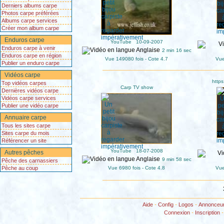
Derniers albums carpe
Photos carpe préférées
Albums carpe services
Créer mon album carpe
Enduros carpe
YouTube 10-09-2007
Enduros carpe à venir
2 min 16 sec
Enduros carpe en région
Vue 149080 fois - Cote 4.7
Vue
Publier un enduro carpe
Vidéos carpe
https
Top vidéos carpes
Carp TV show
Dernières vidéos carpe
Vidéos carpe services
Publier une vidéo carpe
Annuaire carpe
Tous les sites carpe
Sites carpe du mois
Référencer un site
YouTube 18-07-2008
Autres pêches
9 min 58 sec
Pêche des carnassiers
Pêche au coup
Vue 6980 fois - Cote 4.8
Vue
Aide
-
Config
-
Logos
-
Annonceu
Connexion
-
Inscription