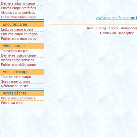
Derniers albums carpe
Photos carpe préférées
Albums carpe services
Créer mon album carpe
vive la peche à la carpe ! 
Enduros carpe
Aide
-
Config
-
Logos
-
Annonceu
Enduros carpe à venir
Connexion
-
Inscription
Enduros carpe en région
Publier un enduro carpe
Vidéos carpe
Top vidéos carpes
Dernières vidéos carpe
Vidéos carpe services
Publier une vidéo carpe
Annuaire carpe
Tous les sites carpe
Sites carpe du mois
Référencer un site
Autres pêches
Pêche des carnassiers
Pêche au coup