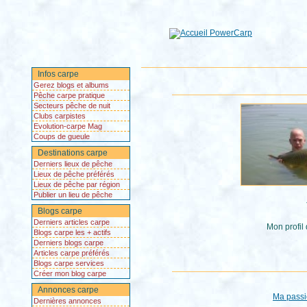
Infos carpe
Gerez blogs et albums
Pêche carpe pratique
Secteurs pêche de nuit
Clubs carpistes
Evolution-carpe Mag
Coups de gueule
Destinations carpe
Derniers lieux de pêche
Lieux de pêche préférés
Lieux de pêche par région
Publier un lieu de pêche
Blogs carpe
Derniers articles carpe
Mon profil
Blogs carpe les + actifs
Derniers blogs carpe
Articles carpe préférés
Blogs carpe services
Créer mon blog carpe
Annonces carpe
Ma pass
Dernières annonces