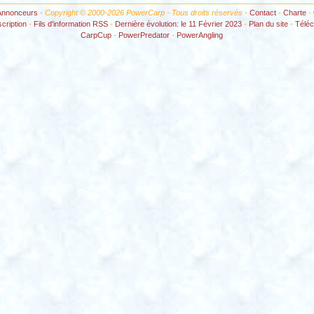
Annonceurs
- Copyright © 2000-2026 PowerCarp - Tous droits réservés -
Contact
-
Charte
-
scription
-
Fils d'information RSS
-
Dernière évolution: le 11 Février 2023
-
Plan du site
-
Télé
CarpCup
-
PowerPredator
-
PowerAngling