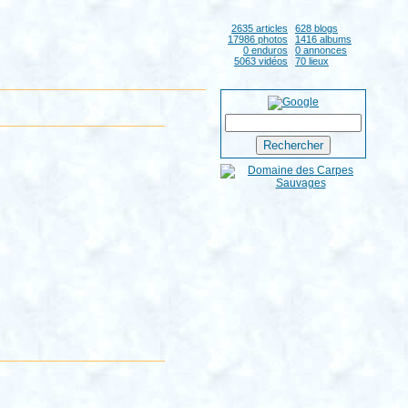
2635 articles
628 blogs
17986 photos
1416 albums
0 enduros
0 annonces
5063 vidéos
70 lieux