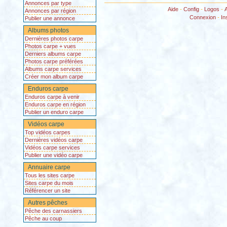
Annonces par type
Aide
-
Config
-
Logos
-
Annonces par région
Connexion
-
In
Publier une annonce
Albums photos
Dernières photos carpe
Photos carpe + vues
Derniers albums carpe
Photos carpe préférées
Albums carpe services
Créer mon album carpe
Enduros carpe
Enduros carpe à venir
Enduros carpe en région
Publier un enduro carpe
Vidéos carpe
Top vidéos carpes
Dernières vidéos carpe
Vidéos carpe services
Publier une vidéo carpe
Annuaire carpe
Tous les sites carpe
Sites carpe du mois
Référencer un site
Autres pêches
Pêche des carnassiers
Pêche au coup