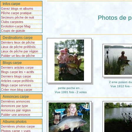
Infos carpe
Gerez blogs et albums
Pêche carpe pratique
Photos de p
Secteurs pêche de nuit
Clubs carpistes
Evolution-carpe Mag
Coups de gueule
Destinations carpe
Derniers lieux de pêche
Lieux de pêche préférés
Lieux de pêche par région
Publier un lieu de pêche
Blogs carpe
Derniers articles carpe
Blogs carpe les + actifs
Derniers blogs carpe
Articles carpe préférés
2 eme poison du 
Blogs carpe services
Vue 1912 fois -
petite peche en ...
Créer mon blog carpe
Vue 1991 fois - 2 votes
Annonces carpe
Dernières annonces
Annonces par type
Annonces par région
Publier une annonce
Albums photos
Dernières photos carpe
Photos carpe + vues