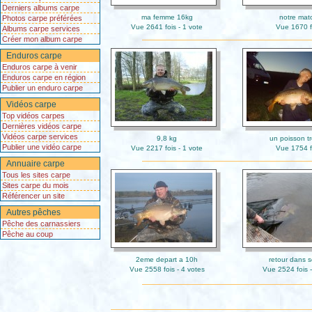
Derniers albums carpe
ma femme 16kg
notre mat
Photos carpe préférées
Vue 2641 fois - 1 vote
Vue 1670 f
Albums carpe services
Créer mon album carpe
Enduros carpe
Enduros carpe à venir
Enduros carpe en région
Publier un enduro carpe
Vidéos carpe
Top vidéos carpes
Dernières vidéos carpe
Vidéos carpe services
9,8 kg
un poisson tr
Publier une vidéo carpe
Vue 2217 fois - 1 vote
Vue 1754 f
Annuaire carpe
Tous les sites carpe
Sites carpe du mois
Référencer un site
Autres pêches
Pêche des carnassiers
Pêche au coup
2eme depart a 10h
retour dans s
Vue 2558 fois - 4 votes
Vue 2524 fois -