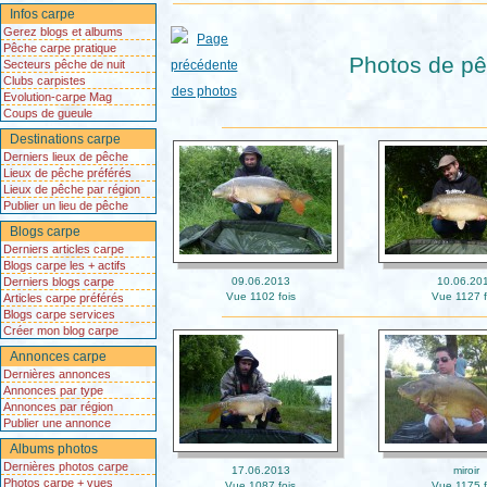
Infos carpe
Gerez blogs et albums
Pêche carpe pratique
Photos de pê
Secteurs pêche de nuit
Clubs carpistes
Evolution-carpe Mag
Coups de gueule
Destinations carpe
Derniers lieux de pêche
Lieux de pêche préférés
Lieux de pêche par région
Publier un lieu de pêche
Blogs carpe
Derniers articles carpe
Blogs carpe les + actifs
Derniers blogs carpe
09.06.2013
10.06.20
Vue 1102 fois
Vue 1127 f
Articles carpe préférés
Blogs carpe services
Créer mon blog carpe
Annonces carpe
Dernières annonces
Annonces par type
Annonces par région
Publier une annonce
Albums photos
Dernières photos carpe
17.06.2013
miroir
Photos carpe + vues
Vue 1087 fois
Vue 1175 f