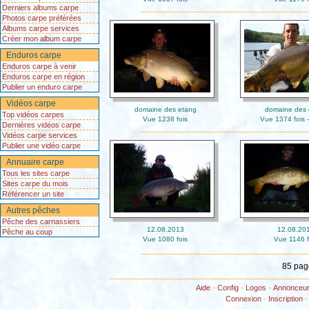
Derniers albums carpe
Photos carpe préférées
Albums carpe services
Créer mon album carpe
Enduros carpe
Enduros carpe à venir
Enduros carpe en région
Publier un enduro carpe
Vidéos carpe
domaine des etang
domaine des 
Top vidéos carpes
Vue 1238 fois
Vue 1374 fois -
Dernières vidéos carpe
Vidéos carpe services
Publier une vidéo carpe
Annuaire carpe
Tous les sites carpe
Sites carpe du mois
Référencer un site
Autres pêches
Pêche des carnassiers
12.08.2013
12.08.20
Pêche au coup
Vue 1080 fois
Vue 1146 f
85 pa
Aide
-
Config
-
Logos
-
Annonceu
Connexion
-
Inscription