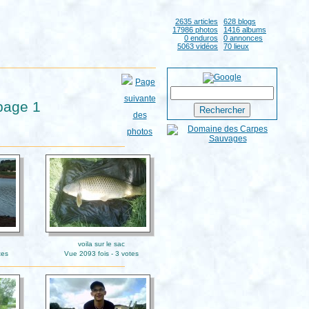
2635 articles
628 blogs
17986 photos
1416 albums
0 enduros
0 annonces
5063 vidéos
70 lieux
page 1
voila sur le sac
tes
Vue 2093 fois - 3 votes