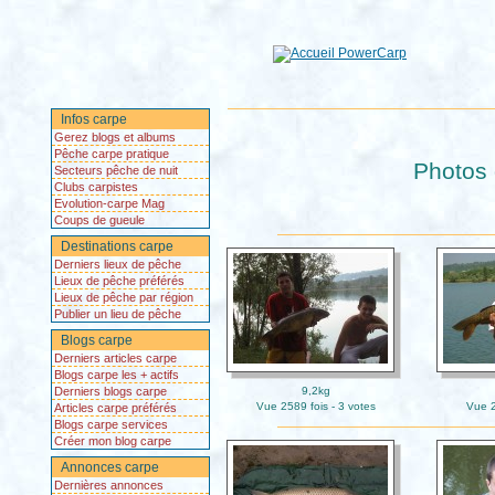
Infos carpe
Gerez blogs et albums
Pêche carpe pratique
Photos 
Secteurs pêche de nuit
Clubs carpistes
Evolution-carpe Mag
Coups de gueule
Destinations carpe
Derniers lieux de pêche
Lieux de pêche préférés
Lieux de pêche par région
Publier un lieu de pêche
Blogs carpe
Derniers articles carpe
Blogs carpe les + actifs
Derniers blogs carpe
9,2kg
Vue 2589 fois - 3 votes
Vue 2
Articles carpe préférés
Blogs carpe services
Créer mon blog carpe
Annonces carpe
Dernières annonces