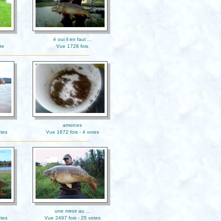
é oui il en faut ...
te
Vue 1728 fois
amorces
otes
Vue 1672 fois - 4 votes
une miroir au ...
otes
Vue 2497 fois - 25 votes