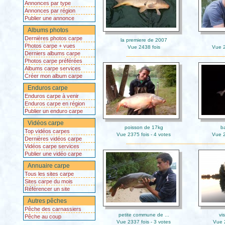
Annonces par type
Annonces par région
Publier une annonce
Albums photos
Dernières photos carpe
la premiere de 2007
Photos carpe + vues
Vue 2438 fois
Vue 2
Derniers albums carpe
Photos carpe préférées
Albums carpe services
Créer mon album carpe
Enduros carpe
Enduros carpe à venir
Enduros carpe en région
Publier un enduro carpe
Vidéos carpe
poisson de 17kg
b
Top vidéos carpes
Vue 2375 fois - 4 votes
Vue 2
Dernières vidéos carpe
Vidéos carpe services
Publier une vidéo carpe
Annuaire carpe
Tous les sites carpe
Sites carpe du mois
Référencer un site
Autres pêches
Pêche des carnassiers
petite commune de ...
vi
Pêche au coup
Vue 2337 fois - 3 votes
Vue 2