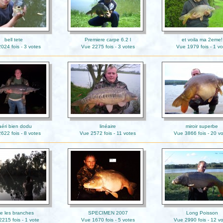
bell tete
Premiere carpe 6.2 l
et voila ma 2eme!
024 fois - 3 votes
Vue 2275 fois - 3 votes
Vue 1979 fois - 1 vo
aéri bien dodu
linéaire
miroir superbe
622 fois - 8 votes
Vue 2572 fois - 11 votes
Vue 3866 fois - 20 v
se les branches
SPECIMEN 2007
Long Poisson
215 fois - 1 vote
Vue 1670 fois - 5 votes
Vue 2990 fois - 12 v