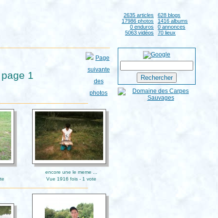
2635 articles
628 blogs
17986 photos
1416 albums
0 enduros
0 annonces
5063 vidéos
70 lieux
 page 1
encore une le meme ...
te
Vue 1916 fois - 1 vote