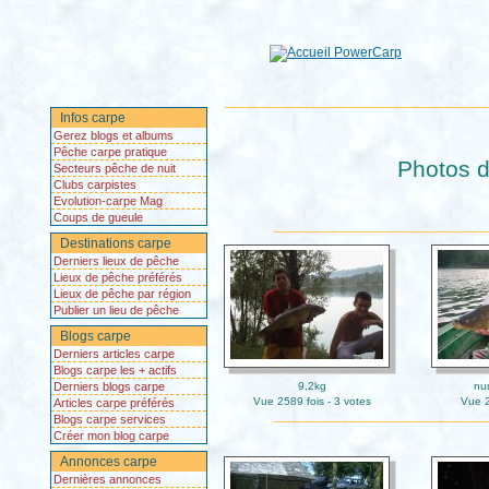
Infos carpe
Gerez blogs et albums
Pêche carpe pratique
Photos d
Secteurs pêche de nuit
Clubs carpistes
Evolution-carpe Mag
Coups de gueule
Destinations carpe
Derniers lieux de pêche
Lieux de pêche préférés
Lieux de pêche par région
Publier un lieu de pêche
Blogs carpe
Derniers articles carpe
Blogs carpe les + actifs
Derniers blogs carpe
9,2kg
nu
Vue 2589 fois - 3 votes
Vue 2
Articles carpe préférés
Blogs carpe services
Créer mon blog carpe
Annonces carpe
Dernières annonces