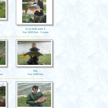
..
ho la belle prise 2
Vue 1933 fois - 3 votes
!
4kg
tes
Vue 1458 fois