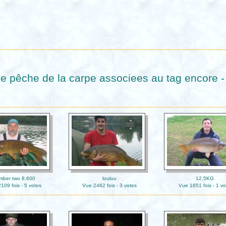
e pêche de la carpe associees au tag encore -
mber two 8.600
loulou
12,5KG
109 fois - 5 votes
Vue 2462 fois - 3 votes
Vue 1651 fois - 1 vo