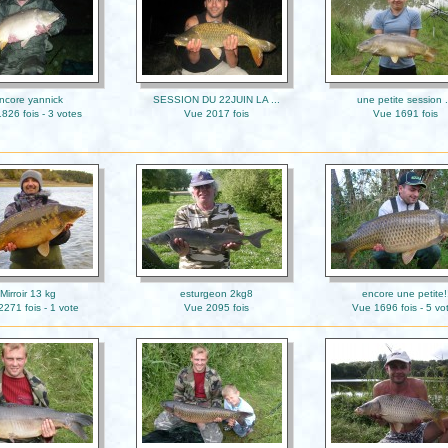
ncore yannick
SESSION DU 22JUIN LA ...
une petite session .
826 fois - 3 votes
Vue 2017 fois
Vue 1691 fois
Mirroir 13 kg
esturgeon 2kg8
encore une petite!
271 fois - 1 vote
Vue 2095 fois
Vue 1696 fois - 5 vo