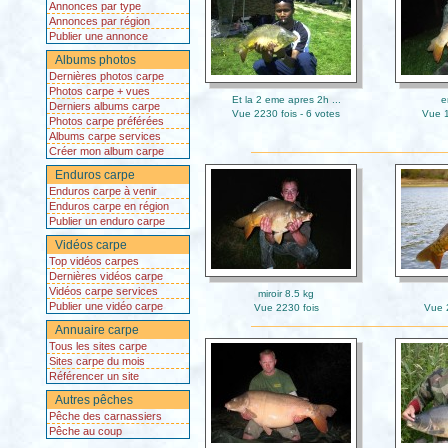
Annonces par type
Annonces par région
Publier une annonce
Albums photos
Dernières photos carpe
Photos carpe + vues
Et la 2 eme apres 2h ...
e
Derniers albums carpe
Vue 2230 fois - 6 votes
Vue 1
Photos carpe préférées
Albums carpe services
Créer mon album carpe
Enduros carpe
Enduros carpe à venir
Enduros carpe en région
Publier un enduro carpe
Vidéos carpe
Top vidéos carpes
Dernières vidéos carpe
Vidéos carpe services
miroir 8.5 kg
Publier une vidéo carpe
Vue 2230 fois
Vue 2
Annuaire carpe
Tous les sites carpe
Sites carpe du mois
Référencer un site
Autres pêches
Pêche des carnassiers
Pêche au coup