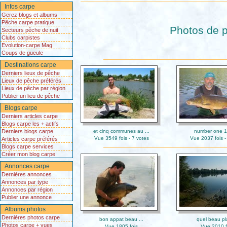
Infos carpe
Gerez blogs et albums
Pêche carpe pratique
Photos de p
Secteurs pêche de nuit
Clubs carpistes
Evolution-carpe Mag
Coups de gueule
Destinations carpe
Derniers lieux de pêche
Lieux de pêche préférés
Lieux de pêche par région
Publier un lieu de pêche
Blogs carpe
Derniers articles carpe
Blogs carpe les + actifs
Derniers blogs carpe
et cinq communes au ...
number one 1
Vue 3549 fois - 7 votes
Vue 2037 fois -
Articles carpe préférés
Blogs carpe services
Créer mon blog carpe
Annonces carpe
Dernières annonces
Annonces par type
Annonces par région
Publier une annonce
Albums photos
Dernières photos carpe
bon appat beau ...
quel beau pla
Photos carpe + vues
Vue 1805 fois
Vue 2010 f