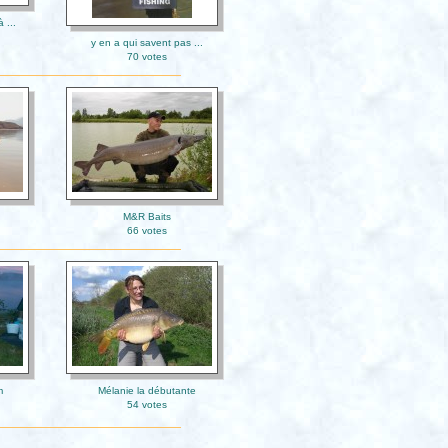
 ...
y en a qui savent pas ...
70 votes
M&R Baits
66 votes
m
Mélanie la débutante
54 votes