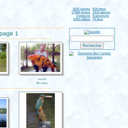
2635 articles
628 blogs
17986 photos
1416 albums
0 enduros
0 annonces
5063 vidéos
70 lieux
 page 1
ma koi
80 votes