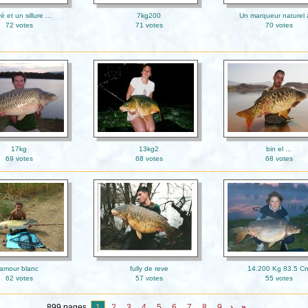
é et un sillure ...
7kg200
Un marqueur naturel à
72 votes
71 votes
70 votes
17kg
13kg2
bin el ...
69 votes
68 votes
68 votes
amour blanc
fully de reve
14.200 Kg 83.5 C
62 votes
57 votes
55 votes
899 pages
1
2
3
4
5
6
7
8
9
›
»