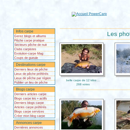
Infos carpe
Les phot
Gerez blogs et albums
Pêche carpe pratique
Secteurs pêche de nuit
Clubs carpistes
Evolution-carpe Mag
Coups de gueule
Destinations carpe
Derniers lieux de pêche
Lieux de pêche préférés
Lieux de pêche par région
belle carpe de 12 kilos ...
Publier un lieu de pêche
268 votes
Blogs carpe
Derniers articles carpe
Blogs carpe les + actifs
Derniers blogs carpe
Articles carpe préférés
Blogs carpe services
Créer mon blog carpe
Annonces carpe
Dernières annonces