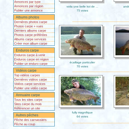
Annonces par type
Annonces par région
voila une belle koi de ...
andr
Publier une annonce
75 votes
Albums photos
Dernières photos carpe
Photos carpe + vues
Derniers albums carpe
Photos carpe préférées
Albums carpe services
Créer mon album carpe
Enduros carpe
Enduros carpe à venir
Enduros carpe en région
écaillage particulier
Publier un enduro carpe
70 votes
Vidéos carpe
Top vidéos carpes
Dernières vidéos carpe
Vidéos carpe services
Publier une vidéo carpe
Annuaire carpe
Tous les sites carpe
Sites carpe du mois
Référencer un site
fully magnifique
Autres pêches
64 votes
Pêche des carnassiers
Pêche au coup