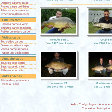
Derniers albums carpe
Photos carpe préférées
Albums carpe services
Créer mon album carpe
Enduros carpe
Enduros carpe à venir
Enduros carpe en région
Publier un enduro carpe
Vidéos carpe
Miroir,ma belle ...
Coup d' b
Top vidéos carpes
Vue 1967 fois - 2 votes
Vue 2169 fois -
Dernières vidéos carpe
Vidéos carpe services
Publier une vidéo carpe
Annuaire carpe
Tous les sites carpe
Sites carpe du mois
Référencer un site
Autres pêches
Pêche des carnassiers
La seule en 24 ...
Mon binome e
Pêche au coup
Vue 1941 fois - 3 votes
Vue 1971 fois -
Aide
-
Config
-
Logos
-
Annonceu
Connexion
-
Inscription