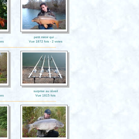
...
petit miroir qui ...
tes
Vue 1872 fois - 2 votes
surprise au réveil
tes
Vue 1815 fois