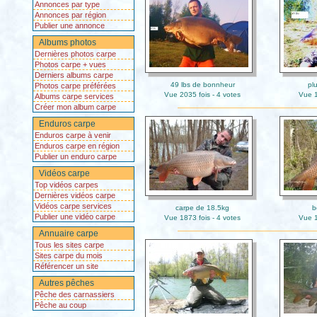
Annonces par type
Annonces par région
Publier une annonce
Albums photos
Dernières photos carpe
Photos carpe + vues
Derniers albums carpe
49 lbs de bonnheur
pl
Photos carpe préférées
Vue 2035 fois - 4 votes
Vue 1
Albums carpe services
Créer mon album carpe
Enduros carpe
Enduros carpe à venir
Enduros carpe en région
Publier un enduro carpe
Vidéos carpe
Top vidéos carpes
Dernières vidéos carpe
Vidéos carpe services
carpe de 18.5kg
b
Publier une vidéo carpe
Vue 1873 fois - 4 votes
Vue 1
Annuaire carpe
Tous les sites carpe
Sites carpe du mois
Référencer un site
Autres pêches
Pêche des carnassiers
Pêche au coup