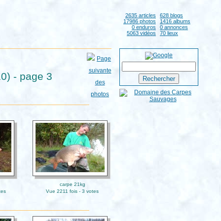
2635 articles
628 blogs
17986 photos
1416 albums
0 enduros
0 annonces
5063 vidéos
70 lieux
0) - page 3
carpe 21kg
tes
Vue 2211 fois - 3 votes