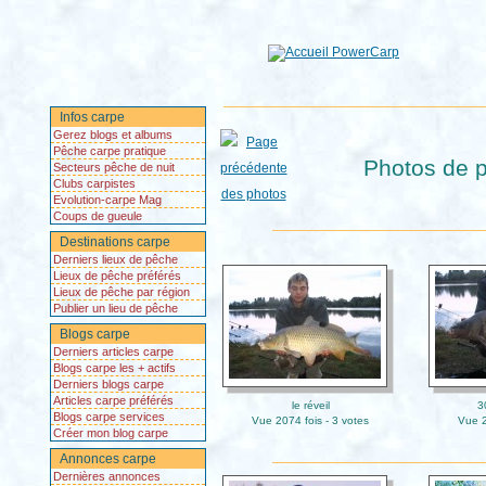
Infos carpe
Gerez blogs et albums
Pêche carpe pratique
Photos de p
Secteurs pêche de nuit
Clubs carpistes
Evolution-carpe Mag
Coups de gueule
Destinations carpe
Derniers lieux de pêche
Lieux de pêche préférés
Lieux de pêche par région
Publier un lieu de pêche
Blogs carpe
Derniers articles carpe
Blogs carpe les + actifs
Derniers blogs carpe
Articles carpe préférés
le réveil
3
Blogs carpe services
Vue 2074 fois - 3 votes
Vue 2
Créer mon blog carpe
Annonces carpe
Dernières annonces