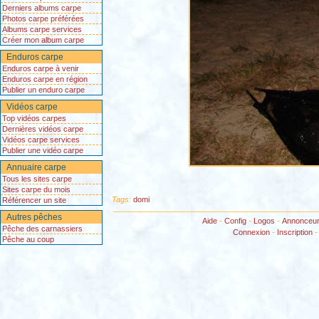
Derniers albums carpe
Photos carpe préférées
Albums carpe services
Créer mon album carpe
Enduros carpe
Enduros carpe à venir
Enduros carpe en région
Publier un enduro carpe
Vidéos carpe
Top vidéos carpes
Dernières vidéos carpe
Vidéos carpe services
Publier une vidéo carpe
Annuaire carpe
Tous les sites carpe
Sites carpe du mois
Tags:
domi
Référencer un site
Autres pêches
Aide
-
Config
-
Logos
-
Annonceu
Pêche des carnassiers
Connexion
-
Inscription
Pêche au coup