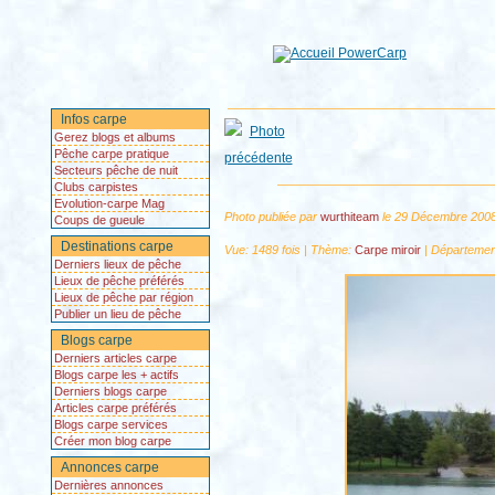
Infos carpe
Gerez blogs et albums
Pêche carpe pratique
Secteurs pêche de nuit
Clubs carpistes
Evolution-carpe Mag
Photo publiée par
wurthiteam
le 29 Décembre 2008
Coups de gueule
Destinations carpe
Vue: 1489 fois | Thème:
Carpe miroir
| Départemen
Derniers lieux de pêche
Lieux de pêche préférés
Lieux de pêche par région
Publier un lieu de pêche
Blogs carpe
Derniers articles carpe
Blogs carpe les + actifs
Derniers blogs carpe
Articles carpe préférés
Blogs carpe services
Créer mon blog carpe
Annonces carpe
Dernières annonces