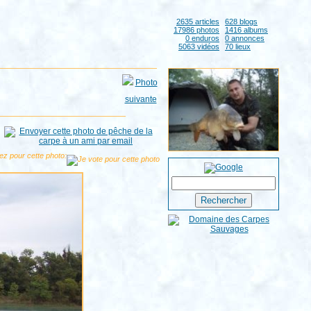
2635 articles
628 blogs
17986 photos
1416 albums
0 enduros
0 annonces
5063 vidéos
70 lieux
ez pour cette photo: