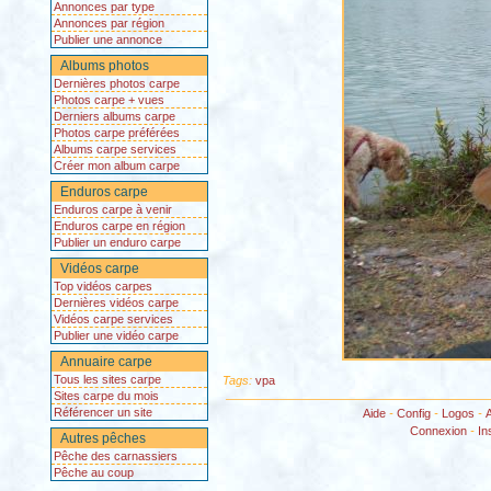
Annonces par type
Annonces par région
Publier une annonce
Albums photos
Dernières photos carpe
Photos carpe + vues
Derniers albums carpe
Photos carpe préférées
Albums carpe services
Créer mon album carpe
Enduros carpe
Enduros carpe à venir
Enduros carpe en région
Publier un enduro carpe
Vidéos carpe
Top vidéos carpes
Dernières vidéos carpe
Vidéos carpe services
Publier une vidéo carpe
Annuaire carpe
Tous les sites carpe
Tags:
vpa
Sites carpe du mois
Référencer un site
Aide
-
Config
-
Logos
-
Connexion
-
In
Autres pêches
Pêche des carnassiers
Pêche au coup