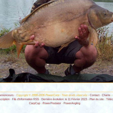
Annonceurs
- Copyright © 2000-2026 PowerCarp - Tous droits réservés -
Contact
-
Charte
-
scription
-
Fils d'information RSS
-
Dernière évolution: le 11 Février 2023
-
Plan du site
-
Télé
CarpCup
-
PowerPredator
-
PowerAngling