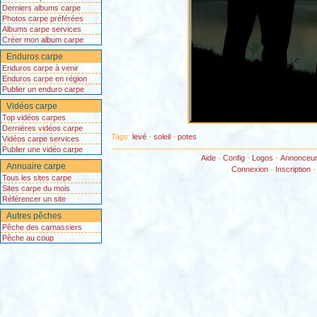
Derniers albums carpe
Photos carpe préférées
Albums carpe services
Créer mon album carpe
Enduros carpe
Enduros carpe à venir
Enduros carpe en région
Publier un enduro carpe
Vidéos carpe
Top vidéos carpes
Dernières vidéos carpe
Tags:
levé
-
soleil
-
potes
Vidéos carpe services
Publier une vidéo carpe
Aide
-
Config
-
Logos
-
Annonceu
Annuaire carpe
Connexion
-
Inscription
Tous les sites carpe
Sites carpe du mois
Référencer un site
Autres pêches
Pêche des carnassiers
Pêche au coup