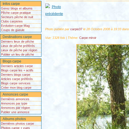
Infos carpe
Gerez blogs et albums
Pêche carpe pratique
Secteurs pêche de nuit
Clubs carpistes
Evolution-carpe Mag
Photo publiée par
carpio37
le 28 Octobre 2008 à 19:33 dan
Coups de gueule
Destinations carpe
Vue: 1328 fois | Thème:
Carpe miroir
Derniers lieux de pêche
Lieux de pêche préférés
Lieux de pêche par région
Publier un lieu de pêche
Blogs carpe
Derniers articles carpe
Blogs carpe les + actifs
Derniers blogs carpe
Articles carpe préférés
Blogs carpe services
Créer mon blog carpe
Annonces carpe
Dernières annonces
Annonces par type
Annonces par région
Publier une annonce
Albums photos
Dernières photos carpe
Photos carpe + vues