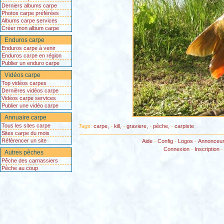
Derniers albums carpe
Photos carpe préférées
Albums carpe services
Créer mon album carpe
Enduros carpe
Enduros carpe à venir
Enduros carpe en région
Publier un enduro carpe
Vidéos carpe
Top vidéos carpes
Dernières vidéos carpe
Vidéos carpe services
Publier une vidéo carpe
Annuaire carpe
Tous les sites carpe
Tags:
carpe,
-
kill,
-
graviere,
-
pêche,
-
carpiste
Sites carpe du mois
Référencer un site
Aide
-
Config
-
Logos
-
Annonceu
Connexion
-
Inscription
Autres pêches
Pêche des carnassiers
Pêche au coup