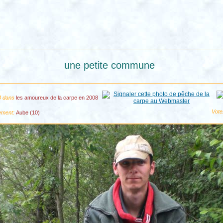
une petite commune
24 dans
les amoureux de la carpe en 2008
Vote
ement:
Aube (10)