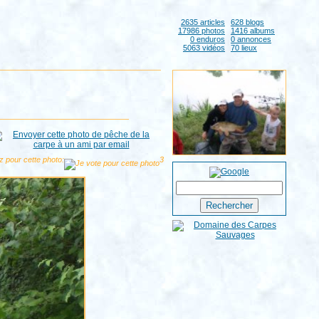
2635 articles
628 blogs
17986 photos
1416 albums
0 enduros
0 annonces
5063 vidéos
70 lieux
z pour cette photo:
3