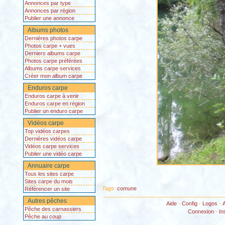
Annonces par type
Annonces par région
Publier une annonce
Albums photos
Dernières photos carpe
Photos carpe + vues
Derniers albums carpe
Photos carpe préférées
Albums carpe services
Créer mon album carpe
Enduros carpe
Enduros carpe à venir
Enduros carpe en région
Publier un enduro carpe
Vidéos carpe
Top vidéos carpes
Dernières vidéos carpe
Vidéos carpe services
Publier une vidéo carpe
Annuaire carpe
Tous les sites carpe
Sites carpe du mois
Tags:
comune
Référencer un site
Autres pêches
Aide
-
Config
-
Logos
-
Pêche des carnassiers
Connexion
-
In
Pêche au coup