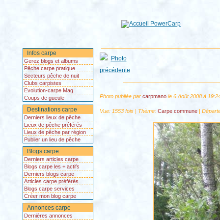
Infos carpe
Gerez blogs et albums
Pêche carpe pratique
Secteurs pêche de nuit
Clubs carpistes
Evolution-carpe Mag
Photo publiée par
carpmano
le 6 Août 2008 à 19:
Coups de gueule
Destinations carpe
Vue: 1553 fois | Thème:
Carpe commune
| Départ
Derniers lieux de pêche
Lieux de pêche préférés
Lieux de pêche par région
Publier un lieu de pêche
Blogs carpe
Derniers articles carpe
Blogs carpe les + actifs
Derniers blogs carpe
Articles carpe préférés
Blogs carpe services
Créer mon blog carpe
Annonces carpe
Dernières annonces