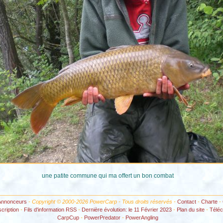
une patite commune qui ma offert un bon combat
Annonceurs
- Copyright © 2000-2026 PowerCarp - Tous droits réservés -
Contact
-
Charte
-
scription
-
Fils d'information RSS
-
Dernière évolution: le 11 Février 2023
-
Plan du site
-
Télé
CarpCup
-
PowerPredator
-
PowerAngling