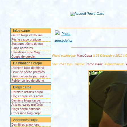
Infos carpe
Gerez blogs et albums
Pêche carpe pratique
Secteurs pêche de nuit
Clubs carpistes
Evolution-carpe Mag
Photo publiée par
MacoCapa
le 25 Décembre 2011 à 
Coups de gueule
Destinations carpe
Vue: 2547 fois | Thème:
Carpe miroir
| Département:
S
Derniers lieux de pêche
Lieux de pêche préférés
Lieux de pêche par région
Publier un lieu de pêche
Blogs carpe
Derniers articles carpe
Blogs carpe les + actifs
Derniers blogs carpe
Articles carpe préférés
Blogs carpe services
Créer mon blog carpe
Annonces carpe
Dernières annonces