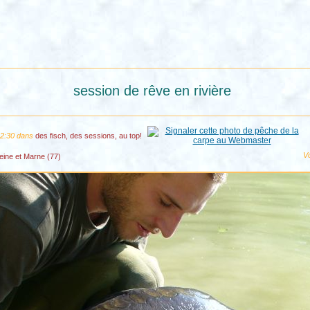
session de rêve en rivière
02:30 dans
des fisch, des sessions, au top!
Vo
eine et Marne (77)