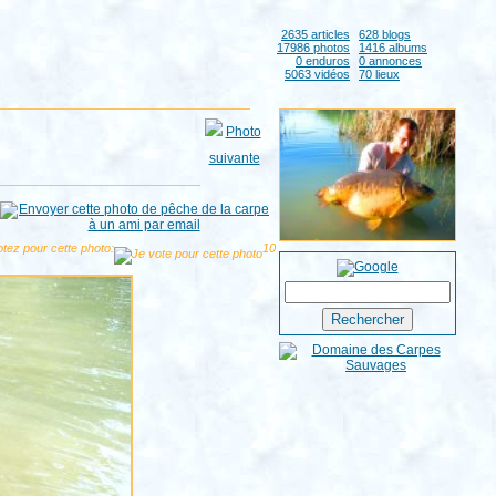
2635 articles
628 blogs
17986 photos
1416 albums
0 enduros
0 annonces
5063 vidéos
70 lieux
tez pour cette photo:
10