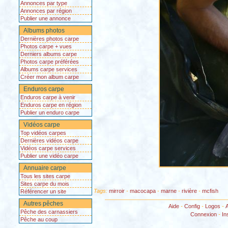
Annonces par type
Annonces par région
Publier une annonce
Albums photos
Dernières photos carpe
Photos carpe + vues
Derniers albums carpe
Photos carpe préférées
Albums carpe services
Créer mon album carpe
Enduros carpe
Enduros carpe à venir
Enduros carpe en région
Publier un enduro carpe
Vidéos carpe
Top vidéos carpes
Dernières vidéos carpe
Vidéos carpe services
Publier une vidéo carpe
Annuaire carpe
Tous les sites carpe
Sites carpe du mois
Tags:
mirroir
-
macocapa
-
marne
-
rivière
-
mcfish
Référencer un site
Autres pêches
Aide
-
Config
-
Logos
-
Pêche des carnassiers
Connexion
-
In
Pêche au coup