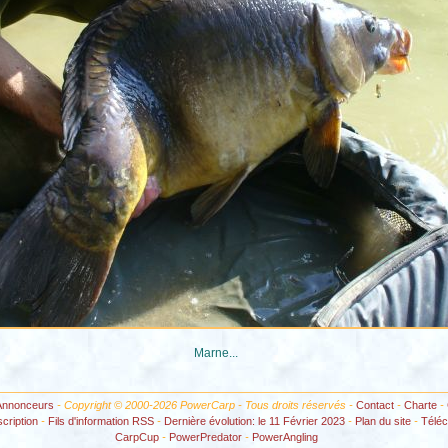
Marne...
Annonceurs
- Copyright © 2000-2026 PowerCarp - Tous droits réservés -
Contact
-
Charte
-
scription
-
Fils d'information RSS
-
Dernière évolution: le 11 Février 2023
-
Plan du site
-
Télé
CarpCup
-
PowerPredator
-
PowerAngling