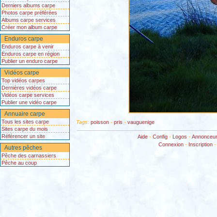
Derniers albums carpe
Photos carpe préférées
Albums carpe services
Créer mon album carpe
Enduros carpe
Enduros carpe à venir
Enduros carpe en région
Publier un enduro carpe
Vidéos carpe
Top vidéos carpes
Dernières vidéos carpe
Vidéos carpe services
Publier une vidéo carpe
Annuaire carpe
Tous les sites carpe
Tags:
poisson
-
pris
-
vauguenige
Sites carpe du mois
Référencer un site
Aide
-
Config
-
Logos
-
Annonceu
Connexion
-
Inscription
Autres pêches
Pêche des carnassiers
Pêche au coup