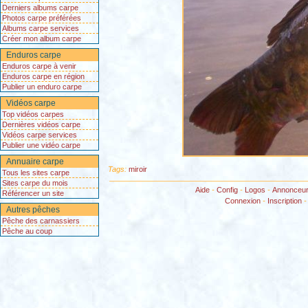
Derniers albums carpe
Photos carpe préférées
Albums carpe services
Créer mon album carpe
Enduros carpe
Enduros carpe à venir
Enduros carpe en région
Publier un enduro carpe
Vidéos carpe
Top vidéos carpes
Dernières vidéos carpe
Vidéos carpe services
Publier une vidéo carpe
Annuaire carpe
Tags:
miroir
Tous les sites carpe
Sites carpe du mois
Aide
-
Config
-
Logos
-
Annonceu
Référencer un site
Connexion
-
Inscription
Autres pêches
Pêche des carnassiers
Pêche au coup