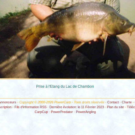
Prise à l'Etang du Lac de Chambon
Annonceurs
- Copyright © 2000-2026 PowerCarp - Tous droits réservés -
Contact
-
Charte
-
scription
-
Fils d'information RSS
-
Dernière évolution: le 11 Février 2023
-
Plan du site
-
Télé
CarpCup
-
PowerPredator
-
PowerAngling