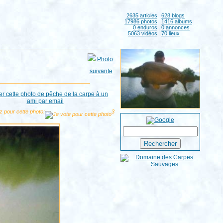
2635 articles
628 blogs
17986 photos
1416 albums
0 enduros
0 annonces
5063 vidéos
70 lieux
z pour cette photo:
3