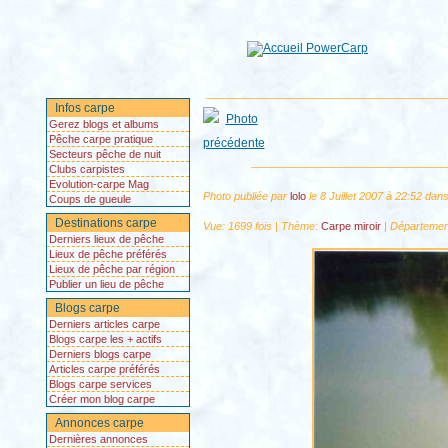
Infos carpe
Gerez blogs et albums
Pêche carpe pratique
Secteurs pêche de nuit
Clubs carpistes
Evolution-carpe Mag
Photo publiée par
lolo
le 8 Juillet 2007 à 22:52 dan
Coups de gueule
Destinations carpe
Vue: 1699 fois | Thème:
Carpe miroir
| Départemen
Derniers lieux de pêche
Lieux de pêche préférés
Lieux de pêche par région
Publier un lieu de pêche
Blogs carpe
Derniers articles carpe
Blogs carpe les + actifs
Derniers blogs carpe
Articles carpe préférés
Blogs carpe services
Créer mon blog carpe
Annonces carpe
Dernières annonces