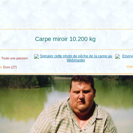
Carpe miroir 10.200 kg
s
Toute une passion
Vote
t:
Eure (27)