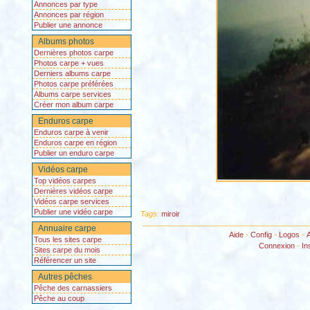
Annonces par type
Annonces par région
Publier une annonce
Albums photos
Dernières photos carpe
Photos carpe + vues
Derniers albums carpe
Photos carpe préférées
Albums carpe services
Créer mon album carpe
Enduros carpe
Enduros carpe à venir
Enduros carpe en région
Publier un enduro carpe
Vidéos carpe
Top vidéos carpes
Dernières vidéos carpe
Vidéos carpe services
Publier une vidéo carpe
Tags:
miroir
Annuaire carpe
Aide
-
Config
-
Logos
-
Tous les sites carpe
Connexion
-
In
Sites carpe du mois
Référencer un site
Autres pêches
Pêche des carnassiers
Pêche au coup