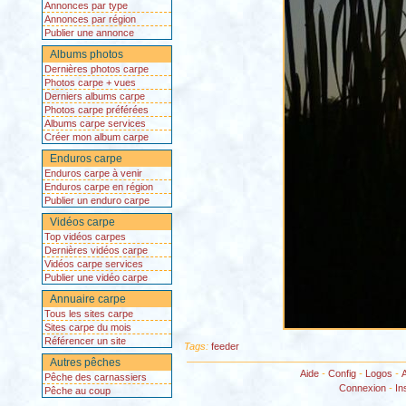
Annonces par type
Annonces par région
Publier une annonce
Albums photos
Dernières photos carpe
Photos carpe + vues
Derniers albums carpe
Photos carpe préférées
Albums carpe services
Créer mon album carpe
Enduros carpe
Enduros carpe à venir
Enduros carpe en région
Publier un enduro carpe
Vidéos carpe
Top vidéos carpes
Dernières vidéos carpe
Vidéos carpe services
Publier une vidéo carpe
Annuaire carpe
Tous les sites carpe
Sites carpe du mois
Référencer un site
Tags:
feeder
Autres pêches
Aide
-
Config
-
Logos
-
Pêche des carnassiers
Connexion
-
In
Pêche au coup