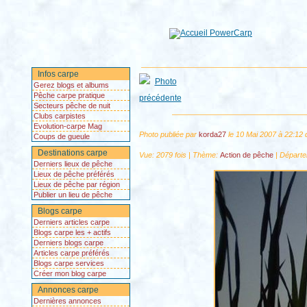
Infos carpe
Gerez blogs et albums
Pêche carpe pratique
Secteurs pêche de nuit
Clubs carpistes
Evolution-carpe Mag
Photo publiée par
korda27
le 10 Mai 2007 à 22:12
Coups de gueule
Destinations carpe
Vue: 2079 fois | Thème:
Action de pêche
| Départ
Derniers lieux de pêche
Lieux de pêche préférés
Lieux de pêche par région
Publier un lieu de pêche
Blogs carpe
Derniers articles carpe
Blogs carpe les + actifs
Derniers blogs carpe
Articles carpe préférés
Blogs carpe services
Créer mon blog carpe
Annonces carpe
Dernières annonces