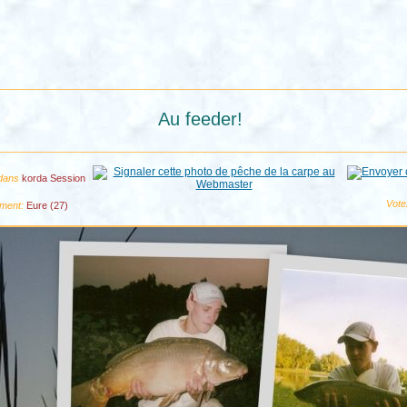
Au feeder!
 dans
korda Session
Vote
ement:
Eure (27)