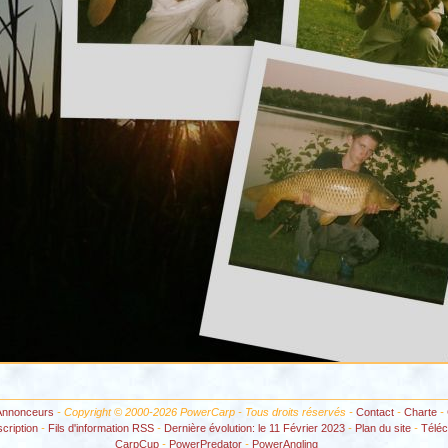
Annonceurs
- Copyright © 2000-2026 PowerCarp - Tous droits réservés -
Contact
-
Charte
-
scription
-
Fils d'information RSS
-
Dernière évolution: le 11 Février 2023
-
Plan du site
-
Télé
CarpCup
-
PowerPredator
-
PowerAngling