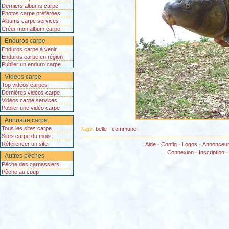
Derniers albums carpe
Photos carpe préférées
Albums carpe services
Créer mon album carpe
Enduros carpe
Enduros carpe à venir
Enduros carpe en région
Publier un enduro carpe
Vidéos carpe
Top vidéos carpes
Dernières vidéos carpe
Vidéos carpe services
Publier une vidéo carpe
Annuaire carpe
Tous les sites carpe
Tags:
belle
-
commune
Sites carpe du mois
Référencer un site
Aide
-
Config
-
Logos
-
Annonceu
Connexion
-
Inscription
Autres pêches
Pêche des carnassiers
Pêche au coup