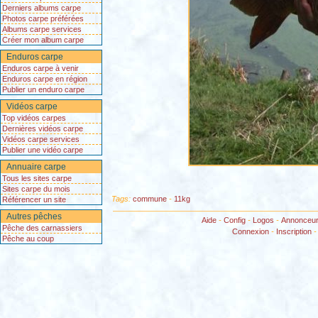
Derniers albums carpe
Photos carpe préférées
Albums carpe services
Créer mon album carpe
Enduros carpe
Enduros carpe à venir
Enduros carpe en région
Publier un enduro carpe
Vidéos carpe
Top vidéos carpes
Dernières vidéos carpe
Vidéos carpe services
Publier une vidéo carpe
Annuaire carpe
Tous les sites carpe
Sites carpe du mois
Tags:
commune
-
11kg
Référencer un site
Autres pêches
Aide
-
Config
-
Logos
-
Annonceu
Pêche des carnassiers
Connexion
-
Inscription
Pêche au coup