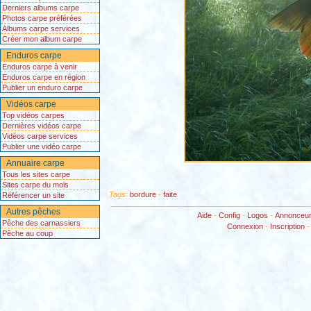
Derniers albums carpe
Photos carpe préférées
Albums carpe services
Créer mon album carpe
Enduros carpe
Enduros carpe à venir
Enduros carpe en région
Publier un enduro carpe
Vidéos carpe
Top vidéos carpes
Dernières vidéos carpe
Vidéos carpe services
Publier une vidéo carpe
Annuaire carpe
Tous les sites carpe
Sites carpe du mois
Tags:
bordure
-
faite
Référencer un site
Autres pêches
Aide
-
Config
-
Logos
-
Annonceu
Pêche des carnassiers
Connexion
-
Inscription
Pêche au coup