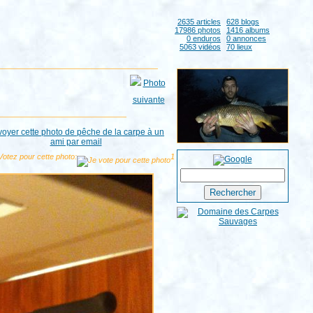
2635 articles
628 blogs
17986 photos
1416 albums
0 enduros
0 annonces
5063 vidéos
70 lieux
Votez pour cette photo:
1