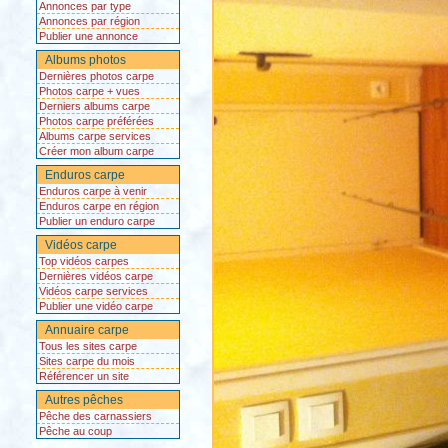
Annonces par type
Annonces par région
Publier une annonce
Albums photos
Dernières photos carpe
Photos carpe + vues
Derniers albums carpe
Photos carpe préférées
Albums carpe services
Créer mon album carpe
Enduros carpe
Enduros carpe à venir
Enduros carpe en région
Publier un enduro carpe
Vidéos carpe
Top vidéos carpes
Dernières vidéos carpe
Vidéos carpe services
Publier une vidéo carpe
Annuaire carpe
Tous les sites carpe
Sites carpe du mois
Référencer un site
Autres pêches
Pêche des carnassiers
Pêche au coup