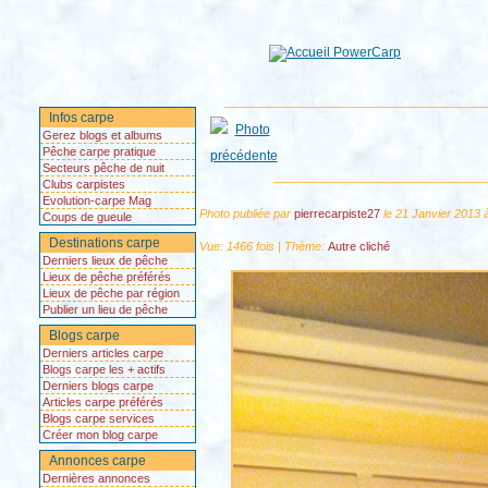
Infos carpe
Gerez blogs et albums
Pêche carpe pratique
Secteurs pêche de nuit
Clubs carpistes
Evolution-carpe Mag
Photo publiée par
pierrecarpiste27
le 21 Janvier 2013 
Coups de gueule
Destinations carpe
Vue: 1466 fois | Thème:
Autre cliché
Derniers lieux de pêche
Lieux de pêche préférés
Lieux de pêche par région
Publier un lieu de pêche
Blogs carpe
Derniers articles carpe
Blogs carpe les + actifs
Derniers blogs carpe
Articles carpe préférés
Blogs carpe services
Créer mon blog carpe
Annonces carpe
Dernières annonces