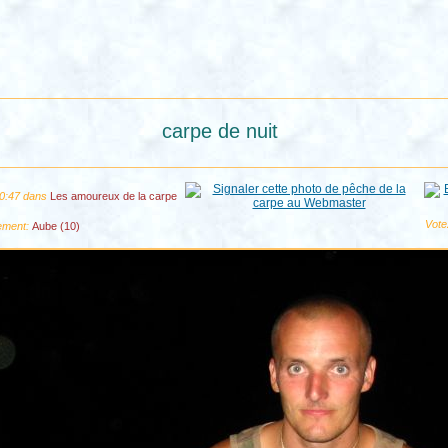
carpe de nuit
10:47 dans
Les amoureux de la carpe
Vote
ement:
Aube (10)