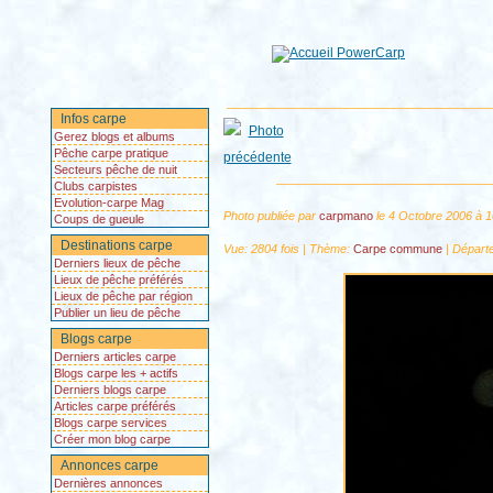
Infos carpe
Gerez blogs et albums
Pêche carpe pratique
Secteurs pêche de nuit
Clubs carpistes
Evolution-carpe Mag
Photo publiée par
carpmano
le 4 Octobre 2006 à 
Coups de gueule
Destinations carpe
Vue: 2804 fois | Thème:
Carpe commune
| Départ
Derniers lieux de pêche
Lieux de pêche préférés
Lieux de pêche par région
Publier un lieu de pêche
Blogs carpe
Derniers articles carpe
Blogs carpe les + actifs
Derniers blogs carpe
Articles carpe préférés
Blogs carpe services
Créer mon blog carpe
Annonces carpe
Dernières annonces