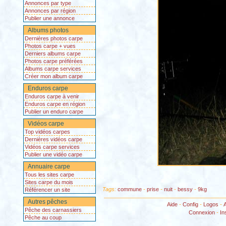
Annonces par type
Annonces par région
Publier une annonce
Albums photos
Dernières photos carpe
Photos carpe + vues
Derniers albums carpe
Photos carpe préférées
Albums carpe services
Créer mon album carpe
Enduros carpe
Enduros carpe à venir
Enduros carpe en région
Publier un enduro carpe
Vidéos carpe
Top vidéos carpes
Dernières vidéos carpe
Vidéos carpe services
Publier une vidéo carpe
Annuaire carpe
Tous les sites carpe
Sites carpe du mois
Tags:
commune
-
prise
-
nuit
-
bessy
-
9kg
Référencer un site
Autres pêches
Aide
-
Config
-
Logos
-
Pêche des carnassiers
Connexion
-
In
Pêche au coup