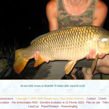
et oui elle nous a réveillé !!! mais elle vaut le coût
Annonceurs
- Copyright © 2000-2026 PowerCarp - Tous droits réservés -
Contact
-
Charte
-
scription
-
Fils d'information RSS
-
Dernière évolution: le 11 Février 2023
-
Plan du site
-
Télé
CarpCup
-
PowerPredator
-
PowerAngling