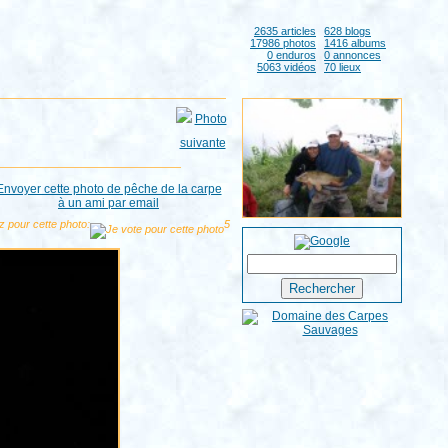
2635 articles
628 blogs
17986 photos
1416 albums
0 enduros
0 annonces
5063 vidéos
70 lieux
z pour cette photo:
5